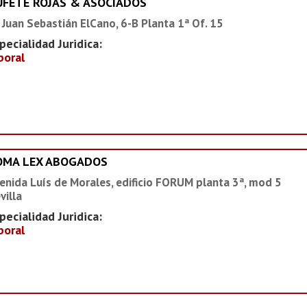
UFETE ROJAS & ASOCIADOS
 Juan Sebastián ElCano, 6-B Planta 1ª Of. 15
pecialidad Juridica:
boral
OMA LEX ABOGADOS
enida Luís de Morales, edificio FORUM planta 3ª, mod 5
villa
pecialidad Juridica:
boral