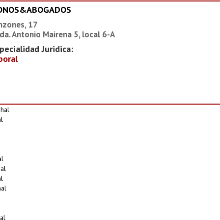
IONOS&ABOGADOS
nzones, 17
da. Antonio Mairena 5, local 6-A
pecialidad Juridica:
boral
hal
l
al
al
l
al
al