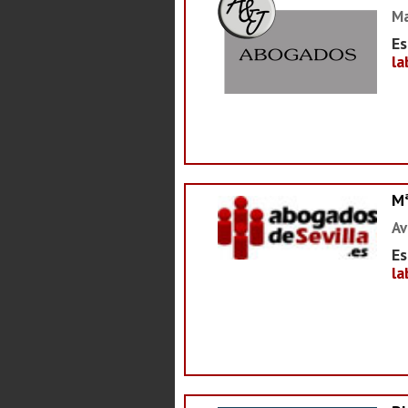
Ma
Es
la
M
Av
Es
la