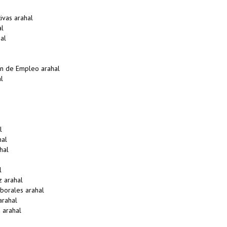
vas arahal
al
al
n de Empleo arahal
l
l
hal
hal
l
z arahal
borales arahal
arahal
 arahal