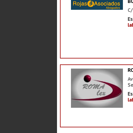
B
C/
Es
la
R
Av
Se
Es
la