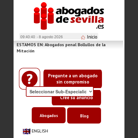
Inicio
09:40:41
- 8 agosto 2026
ESTAMOS EN: Abogados penal Bollullos de la
Mitación
Pregunte a un abogado
sin compromiso
Cree su anuncio
Abogados
Blog
ENGLISH