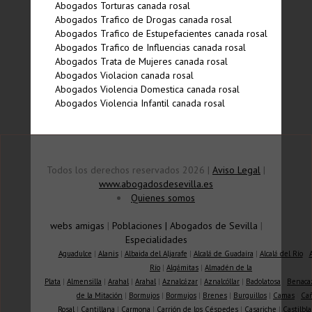
Abogados Torturas canada rosal
Abogados Trafico de Drogas canada rosal
Abogados Trafico de Estupefacientes canada rosal
Abogados Trafico de Influencias canada rosal
Abogados Trata de Mujeres canada rosal
Abogados Violacion canada rosal
Abogados Violencia Domestica canada rosal
Abogados Violencia Infantil canada rosal
Todos los derechos reservados 2026 |
Aviso Legal
|
www.abogadosdesevilla.es
Quienes somos
webs amigas
|
Poblaciones
|
Abogados de Sevilla
|
Especialidades
Aguadulce
|
Alanis
|
Albaida del Aljarafe
|
Alcalá de Guadaíra
|
Alcalá del Río
|
Río
|
Algámitas
|
Almadén de la
Plata
|
Almensilla
|
Arahal
|
Arahal
|
Aznalcázar
|
Aznalcóllar
|
Badolatosa
|
Benaca
de la Mitación
|
Bormujos
|
Bormujos
|
Brenes
|
Burguillos
|
Camas
|
Ca
Rosal
|
Cantillana
|
Carmona
|
Carrión de los Céspedes
|
Casariche
|
Castilbla