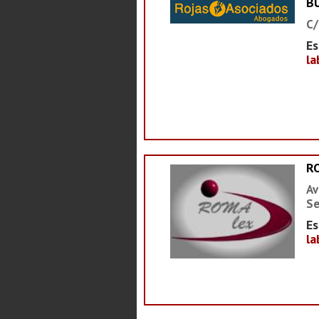
B
C/
Es
la
R
Av
Se
Es
la