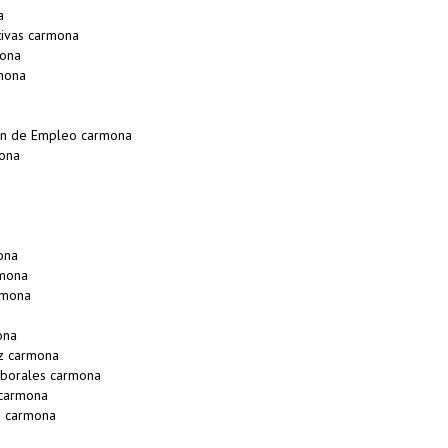
a
ivas carmona
mona
mona
on de Empleo carmona
ona
ona
rmona
rmona
ona
ez carmona
aborales carmona
carmona
s carmona