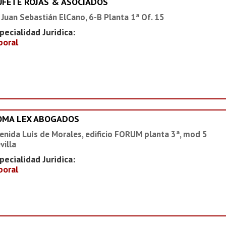
UFETE ROJAS & ASOCIADOS
 Juan Sebastián ElCano, 6-B Planta 1ª Of. 15
pecialidad Juridica:
boral
OMA LEX ABOGADOS
enida Luís de Morales, edificio FORUM planta 3ª, mod 5
villa
pecialidad Juridica:
boral