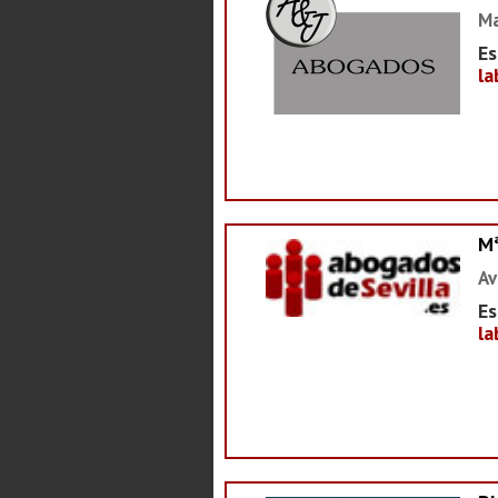
Ma
Es
la
M
Av
Es
la