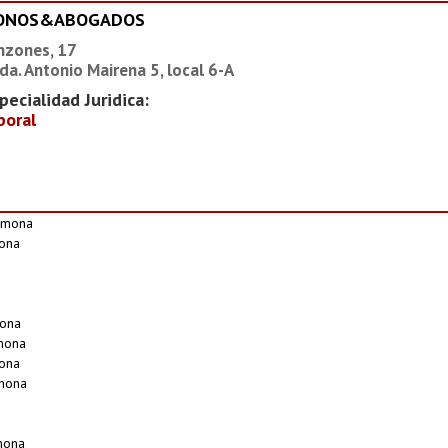
IONOS&ABOGADOS
nzones, 17
da. Antonio Mairena 5, local 6-A
pecialidad Juridica:
boral
rmona
mona
mona
mona
ona
rmona
mona