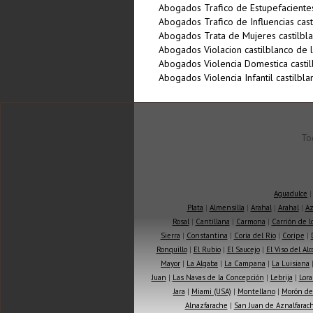
Abogados Trafico de Estupefacientes
Abogados Trafico de Influencias cast
Abogados Trata de Mujeres castilbla
Abogados Violacion castilblanco de 
Abogados Violencia Domestica castil
Abogados Violencia Infantil castilbl
To
Aguadulce
Plata
|
Almensilla
|
Arahal
|
Arahal
|
Az
Rosal
|
Cantillana
|
Carmona
|
Carrión de 
Sierra
|
Constantina
|
Coria del Río
|
Coripe
|
Ronquillo
|
El Rubio
|
El Saucejo
|
El Viso del Alc
Mayor
|
La Algaba
|
La Campana
|
La Luisiana
Juan
|
Las Navas de la Concepción
|
Lebrija
|
Lora
Jara
|
Miami (USA)
|
Montellano
|
Morón de 
Alnazfarache
|
San Juan de Aznalfarac