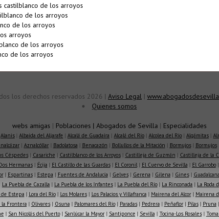
 castilblanco de los arroyos
ilblanco de los arroyos
nco de los arroyos
los arroyos
blanco de los arroyos
anco de los arroyos
dos los derechos reservados 2026 |
Aviso Legal
|
www.abogadosdesevilla
Quienes somos
webs amigas
|
Poblaciones
|
Abogados de Sevilla
|
Especialidades
|
Alanis
|
Albaida del Aljarafe
|
Alcalá de Guadaíra
|
Alcalá del Río
|
Alcolea del Río
|
Algámitas
|
Al
nalcázar
|
Aznalcóllar
|
Badolatosa
|
Benacazón
|
Bollullos de la Mitación
|
Bormujos
|
Bormujos
los Céspedes
|
Casariche
|
Castilblanco de los Arroyos
|
Castilleja de Guzmán
|
Castilleja de la 
Dos Hermanas
|
Écija
|
El Castillo de las Guardas
|
El Coronil
|
El Cuervo de Sevilla
|
El Garrobo
or
|
Espartinas
|
Estepa
|
Fuentes de Andalucía
|
Gelves
|
Gerena
|
Gilena
|
Gines
|
Guadalcana
|
La Puebla de Cazalla
|
La Puebla de los Infantes
|
La Puebla del Río
|
La Rinconada
|
La Roda d
 de Estepa
|
Lora del Río
|
Los Molares
|
Los Palacios y Villafranca
|
Mairena del Alcor
|
Mairena de
la Frontera
|
Olivares
|
Osuna
|
Palomares del Río
|
Paradas
|
Pedrera
|
Peñaflor
|
Pilas
|
Pruna
he
|
San Nicolás del Puerto
|
Sanlúcar la Mayor
|
Santiponce
|
Sevilla
|
Tocina-Los Rosales
|
Toma