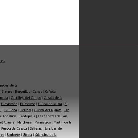
.es
madén de la
|
Brenes
|
Burguillos
|
Camas
|
Cañada
Cuesta
|
Castilleja del Campo
|
Cazalla de la
|
El Madroño
|
El Pedroso
|
El Real de la Jara
|
El
l
|
Guillena
|
Herrera
|
Huévar del Aljarafe
|
Isla
e Andalucía
|
Lantejuela
|
Las Cabezas de San
l Aljarafe
|
Marchena
|
Marinaleda
|
Martin de la
|
Puebla de Cazalla
|
Salteras
|
San Juan de
res
|
Umbrete
|
Utrera
|
Valencina de la