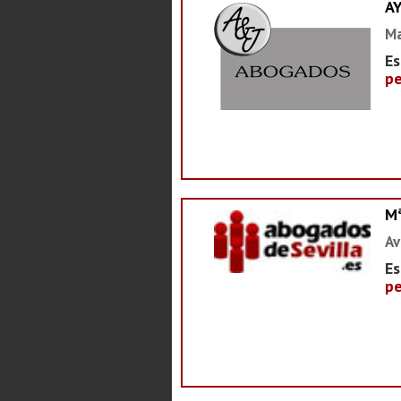
A
Ma
Es
pe
M
Av
Es
pe