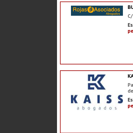
B
C/
Es
pe
K
Pa
de
Es
pe