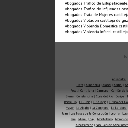
Abogados Trafico de Estupefacientes
Abogados Trafico de Influencias cas
Abogados Trata de Mujeres castille
Abogados Violacion castilleja de gu
Abogados Violencia Domestica casti
Abogados Violencia Infantil castille
To
Aguadulce
Plata
|
Almensilla
|
Arahal
|
Arahal
|
Az
Rosal
|
Cantillana
|
Carmona
|
Carrión de 
Sierra
|
Constantina
|
Coria del Río
|
Coripe
|
Ronquillo
|
El Rubio
|
El Saucejo
|
El Viso del Alc
Mayor
|
La Algaba
|
La Campana
|
La Luisiana
Juan
|
Las Navas de la Concepción
|
Lebrija
|
Lora
Jara
|
Miami (USA)
|
Montellano
|
Morón de 
Alnazfarache
|
San Juan de Aznalfarac