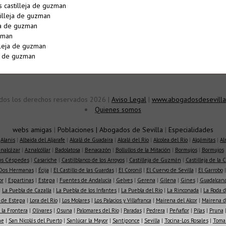
 castilleja de guzman
tilleja de guzman
ja de guzman
zman
lleja de guzman
ja de guzman
dos los derechos reservados 2026 |
Aviso Legal
|
www.abogadosdesevilla
Quienes somos
webs amigas
|
Poblaciones
|
Abogados de Sevilla
|
Especialidades
|
Alanis
|
Albaida del Aljarafe
|
Alcalá de Guadaíra
|
Alcalá del Río
|
Alcolea del Río
|
Algámitas
|
Al
nalcázar
|
Aznalcóllar
|
Badolatosa
|
Benacazón
|
Bollullos de la Mitación
|
Bormujos
|
Bormujos
los Céspedes
|
Casariche
|
Castilblanco de los Arroyos
|
Castilleja de Guzmán
|
Castilleja de la 
Dos Hermanas
|
Écija
|
El Castillo de las Guardas
|
El Coronil
|
El Cuervo de Sevilla
|
El Garrobo
or
|
Espartinas
|
Estepa
|
Fuentes de Andalucía
|
Gelves
|
Gerena
|
Gilena
|
Gines
|
Guadalcana
|
La Puebla de Cazalla
|
La Puebla de los Infantes
|
La Puebla del Río
|
La Rinconada
|
La Roda d
 de Estepa
|
Lora del Río
|
Los Molares
|
Los Palacios y Villafranca
|
Mairena del Alcor
|
Mairena de
la Frontera
|
Olivares
|
Osuna
|
Palomares del Río
|
Paradas
|
Pedrera
|
Peñaflor
|
Pilas
|
Pruna
he
|
San Nicolás del Puerto
|
Sanlúcar la Mayor
|
Santiponce
|
Sevilla
|
Tocina-Los Rosales
|
Toma