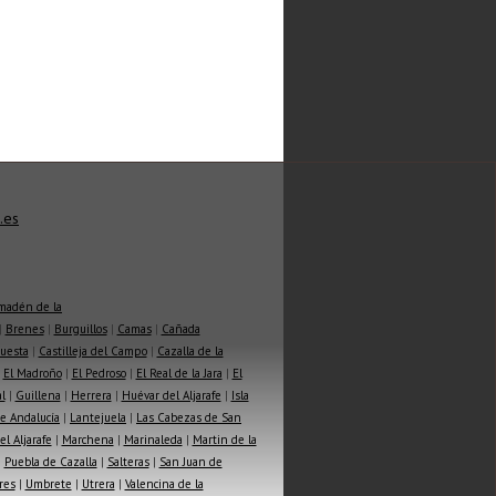
.es
madén de la
|
Brenes
|
Burguillos
|
Camas
|
Cañada
Cuesta
|
Castilleja del Campo
|
Cazalla de la
|
El Madroño
|
El Pedroso
|
El Real de la Jara
|
El
l
|
Guillena
|
Herrera
|
Huévar del Aljarafe
|
Isla
e Andalucía
|
Lantejuela
|
Las Cabezas de San
l Aljarafe
|
Marchena
|
Marinaleda
|
Martin de la
|
Puebla de Cazalla
|
Salteras
|
San Juan de
res
|
Umbrete
|
Utrera
|
Valencina de la