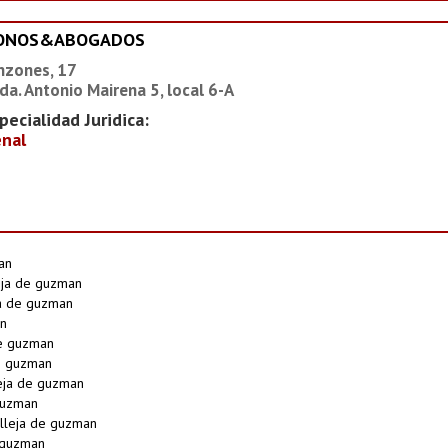
IONOS&ABOGADOS
nzones, 17
da. Antonio Mairena 5, local 6-A
pecialidad Juridica:
nal
an
eja de guzman
ja de guzman
an
de guzman
e guzman
leja de guzman
guzman
lleja de guzman
 guzman