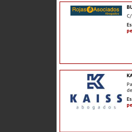
B
C/
Es
pe
K
Pa
de
Es
pe