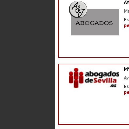
A
Ma
Es
pe
M
Av
Es
pe