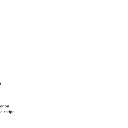
e
e
oripe
d coripe