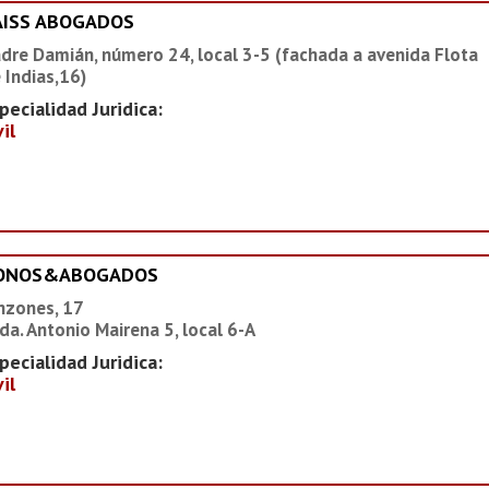
AISS ABOGADOS
dre Damián, número 24, local 3-5 (fachada a avenida Flota
 Indias,16)
pecialidad Juridica:
vil
IONOS&ABOGADOS
nzones, 17
da. Antonio Mairena 5, local 6-A
pecialidad Juridica:
vil