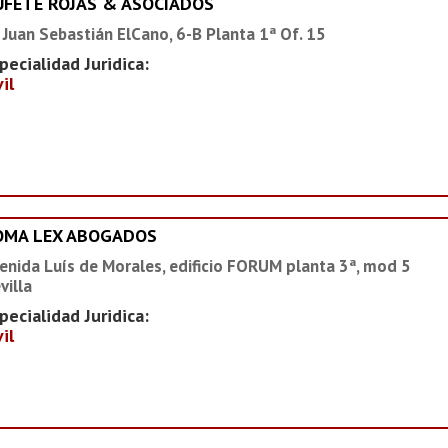
UFETE ROJAS & ASOCIADOS
 Juan Sebastián ElCano, 6-B Planta 1ª Of. 15
pecialidad Juridica:
vil
OMA LEX ABOGADOS
enida Luís de Morales, edificio FORUM planta 3ª, mod 5
villa
pecialidad Juridica:
vil