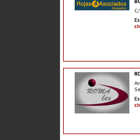
B
C/
Es
ci
R
Av
Se
Es
ci