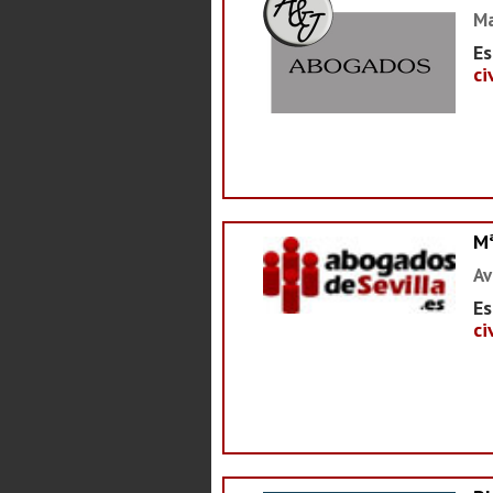
Ma
Es
ci
M
Av
Es
ci