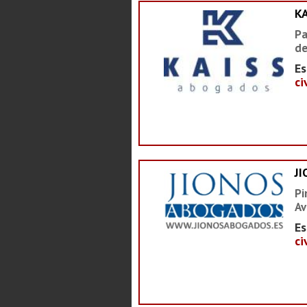
K
Pa
de
Es
ci
J
Pi
Av
Es
ci