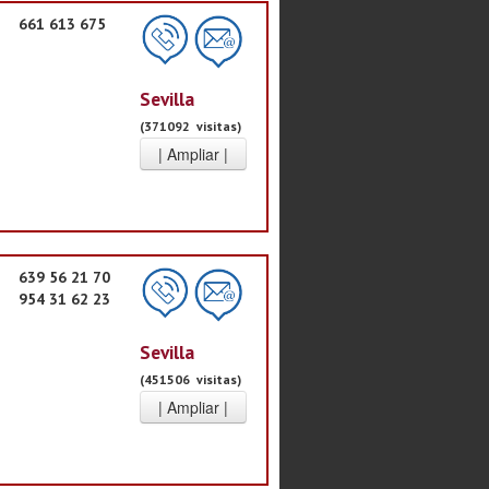
661 613 675
Sevilla
(371092 visitas)
639 56 21 70
954 31 62 23
Sevilla
(451506 visitas)