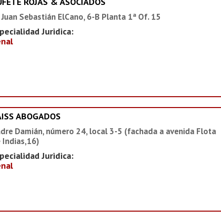
UFETE ROJAS & ASOCIADOS
 Juan Sebastián ElCano, 6-B Planta 1ª Of. 15
pecialidad Juridica:
nal
AISS ABOGADOS
dre Damián, número 24, local 3-5 (fachada a avenida Flota
 Indias,16)
pecialidad Juridica:
nal