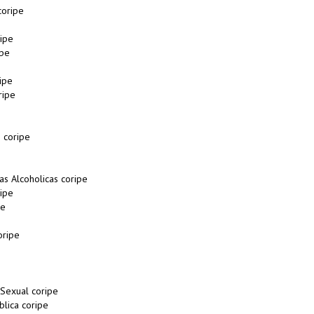
coripe
ipe
ipe
ipe
ripe
 coripe
s Alcoholicas coripe
ipe
pe
oripe
 Sexual coripe
blica coripe