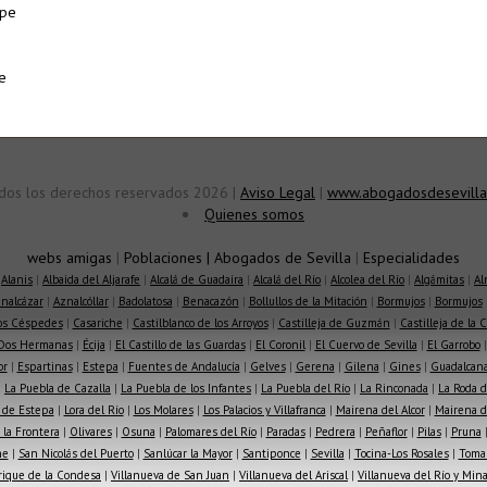
ipe
e
dos los derechos reservados 2026 |
Aviso Legal
|
www.abogadosdesevilla
Quienes somos
webs amigas
|
Poblaciones
|
Abogados de Sevilla
|
Especialidades
|
Alanis
|
Albaida del Aljarafe
|
Alcalá de Guadaíra
|
Alcalá del Río
|
Alcolea del Río
|
Algámitas
|
Al
nalcázar
|
Aznalcóllar
|
Badolatosa
|
Benacazón
|
Bollullos de la Mitación
|
Bormujos
|
Bormujos
los Céspedes
|
Casariche
|
Castilblanco de los Arroyos
|
Castilleja de Guzmán
|
Castilleja de la 
Dos Hermanas
|
Écija
|
El Castillo de las Guardas
|
El Coronil
|
El Cuervo de Sevilla
|
El Garrobo
or
|
Espartinas
|
Estepa
|
Fuentes de Andalucía
|
Gelves
|
Gerena
|
Gilena
|
Gines
|
Guadalcana
|
La Puebla de Cazalla
|
La Puebla de los Infantes
|
La Puebla del Río
|
La Rinconada
|
La Roda d
 de Estepa
|
Lora del Río
|
Los Molares
|
Los Palacios y Villafranca
|
Mairena del Alcor
|
Mairena de
la Frontera
|
Olivares
|
Osuna
|
Palomares del Río
|
Paradas
|
Pedrera
|
Peñaflor
|
Pilas
|
Pruna
he
|
San Nicolás del Puerto
|
Sanlúcar la Mayor
|
Santiponce
|
Sevilla
|
Tocina-Los Rosales
|
Toma
rique de la Condesa
|
Villanueva de San Juan
|
Villanueva del Ariscal
|
Villanueva del Río y Min