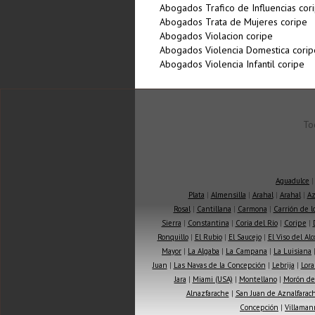
Abogados Trafico de Influencias cor
Abogados Trata de Mujeres coripe
Abogados Violacion coripe
Abogados Violencia Domestica corip
Abogados Violencia Infantil coripe
To
Aguadulce
Plata
|
Almensilla
|
Arahal
|
Arahal
|
Az
Rosal
|
Cantillana
|
Carmona
|
Carrión de 
Sierra
|
Constantina
|
Coria del Río
|
Coripe
|
Ronquillo
|
El Rubio
|
El Saucejo
|
El Viso del Alc
Mayor
|
La Algaba
|
La Campana
|
La Luisiana
Juan
|
Las Navas de la Concepción
|
Lebrija
|
Lora
Jara
|
Miami (USA)
|
Montellano
|
Morón de 
Alnazfarache
|
San Juan de Aznalfarac
Concepción
|
Villaman