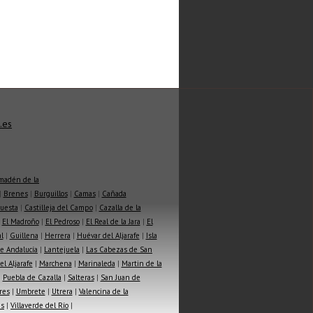
.es
madén de la
|
Brenes
|
Burguillos
|
Camas
|
Cañada
Cuesta
|
Castilleja del Campo
|
Cazalla de la
|
El Madroño
|
El Pedroso
|
El Real de la Jara
|
El
l
|
Guillena
|
Herrera
|
Huévar del Aljarafe
|
Isla
e Andalucía
|
Lantejuela
|
Las Cabezas de San
l Aljarafe
|
Marchena
|
Marinaleda
|
Martin de la
|
Puebla de Cazalla
|
Salteras
|
San Juan de
res
|
Umbrete
|
Utrera
|
Valencina de la
as
|
Villaverde del Río
|