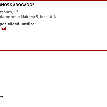
IONOS&ABOGADOS
nzones, 17
da. Antonio Mairena 5, local 6-A
pecialidad Juridica:
nal
pe