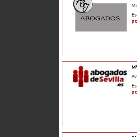
Ma
Es
pe
M
Av
Es
pe