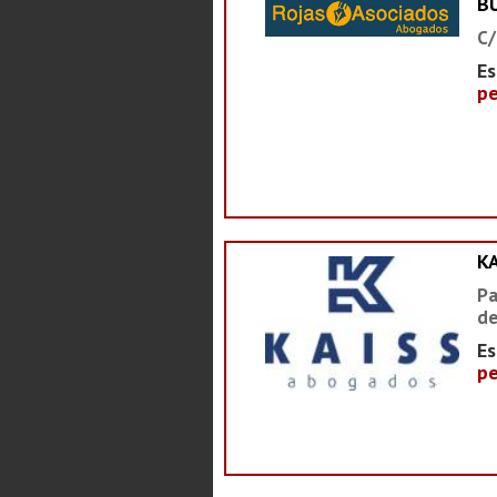
B
C/
Es
pe
K
Pa
de
Es
pe