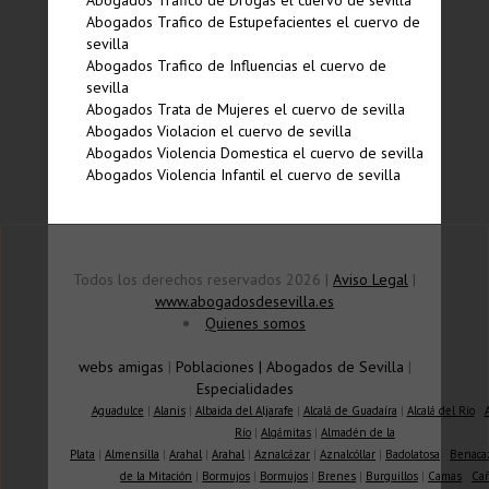
Abogados Trafico de Drogas el cuervo de sevilla
Abogados Trafico de Estupefacientes el cuervo de
sevilla
Abogados Trafico de Influencias el cuervo de
sevilla
Abogados Trata de Mujeres el cuervo de sevilla
Abogados Violacion el cuervo de sevilla
Abogados Violencia Domestica el cuervo de sevilla
Abogados Violencia Infantil el cuervo de sevilla
Todos los derechos reservados 2026 |
Aviso Legal
|
www.abogadosdesevilla.es
Quienes somos
webs amigas
|
Poblaciones
|
Abogados de Sevilla
|
Especialidades
Aguadulce
|
Alanis
|
Albaida del Aljarafe
|
Alcalá de Guadaíra
|
Alcalá del Río
|
Río
|
Algámitas
|
Almadén de la
Plata
|
Almensilla
|
Arahal
|
Arahal
|
Aznalcázar
|
Aznalcóllar
|
Badolatosa
|
Benaca
de la Mitación
|
Bormujos
|
Bormujos
|
Brenes
|
Burguillos
|
Camas
|
Ca