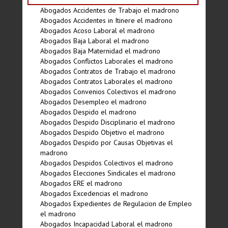
Abogados Accidentes de Trabajo el madrono
Abogados Accidentes in Itinere el madrono
Abogados Acoso Laboral el madrono
Abogados Baja Laboral el madrono
Abogados Baja Maternidad el madrono
Abogados Conflictos Laborales el madrono
Abogados Contratos de Trabajo el madrono
Abogados Contratos Laborales el madrono
Abogados Convenios Colectivos el madrono
Abogados Desempleo el madrono
Abogados Despido el madrono
Abogados Despido Disciplinario el madrono
Abogados Despido Objetivo el madrono
Abogados Despido por Causas Objetivas el
madrono
Abogados Despidos Colectivos el madrono
Abogados Elecciones Sindicales el madrono
Abogados ERE el madrono
Abogados Excedencias el madrono
Abogados Expedientes de Regulacion de Empleo
el madrono
Abogados Incapacidad Laboral el madrono