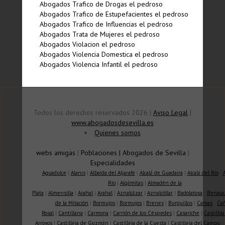
Abogados Trafico de Drogas el pedroso
Abogados Trafico de Estupefacientes el pedroso
Abogados Trafico de Influencias el pedroso
Abogados Trata de Mujeres el pedroso
Abogados Violacion el pedroso
Abogados Violencia Domestica el pedroso
Abogados Violencia Infantil el pedroso
Todos los derechos reservados 2026 |
Aviso Legal
|
www.abogadosdesevilla.es
Quienes somos
webs amigas
|
Poblaciones
|
Abogados de Sevilla
|
Especialidades
Aguadulce
|
Alanis
|
Albaida del Aljarafe
|
Alcalá de Guadaíra
|
Alcalá del Río
|
Río
|
Algámitas
|
Almadén de la
Plata
|
Almensilla
|
Arahal
|
Arahal
|
Aznalcázar
|
Aznalcóllar
|
Badolatosa
|
Benaca
de la Mitación
|
Bormujos
|
Bormujos
|
Brenes
|
Burguillos
|
Camas
|
Ca
Rosal
|
Cantillana
|
Carmona
|
Carrión de los Céspedes
|
Casariche
|
Castilbla
Arroyos
|
Castilleja de Guzmán
|
Castilleja de la Cuesta
|
Castilleja del Campo
|