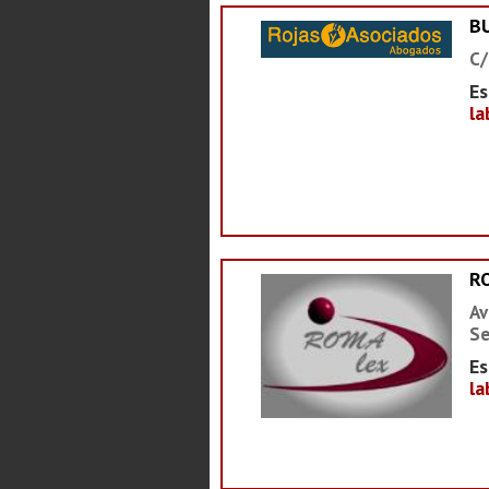
B
C/
Es
la
R
Av
Se
Es
la