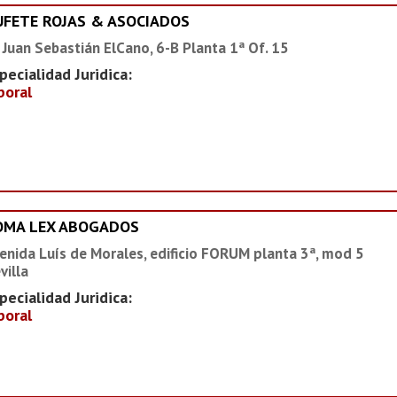
UFETE ROJAS & ASOCIADOS
 Juan Sebastián ElCano, 6-B Planta 1ª Of. 15
pecialidad Juridica:
boral
OMA LEX ABOGADOS
enida Luís de Morales, edificio FORUM planta 3ª, mod 5
villa
pecialidad Juridica:
boral