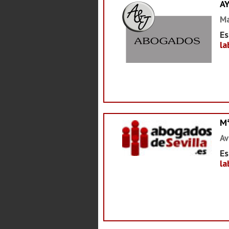
A
Ma
Es
la
M
Av
Es
la