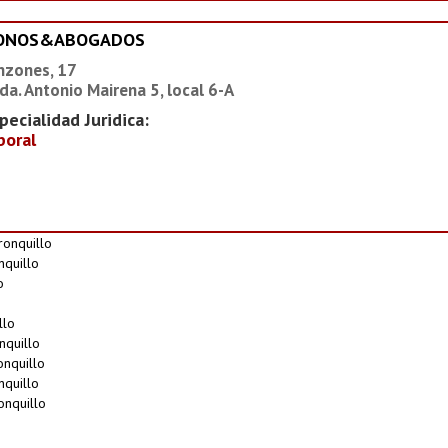
IONOS&ABOGADOS
nzones, 17
da. Antonio Mairena 5, local 6-A
pecialidad Juridica:
boral
ronquillo
nquillo
o
llo
nquillo
onquillo
nquillo
onquillo