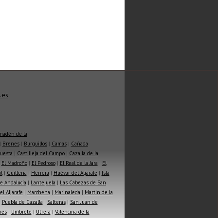
.es
madén de la
|
Brenes
|
Burguillos
|
Camas
|
Cañada
Cuesta
|
Castilleja del Campo
|
Cazalla de la
|
El Madroño
|
El Pedroso
|
El Real de la Jara
|
El
l
|
Guillena
|
Herrera
|
Huévar del Aljarafe
|
Isla
e Andalucía
|
Lantejuela
|
Las Cabezas de San
l Aljarafe
|
Marchena
|
Marinaleda
|
Martin de la
|
Puebla de Cazalla
|
Salteras
|
San Juan de
res
|
Umbrete
|
Utrera
|
Valencina de la