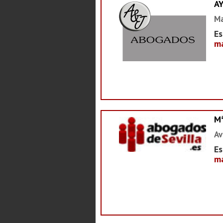
A
Ma
Es
ma
M
Av
Es
ma