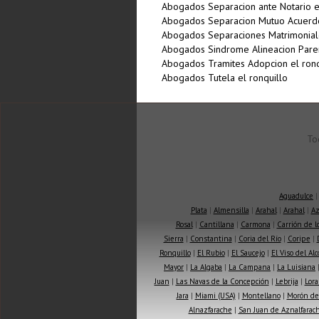
Abogados Separacion ante Notario el
Abogados Separacion Mutuo Acuerdo
Abogados Separaciones Matrimoniale
Abogados Sindrome Alineacion Paren
Abogados Tramites Adopcion el ronq
Abogados Tutela el ronquillo
To
Aguadulce
Plata
|
Almensilla
|
Arahal
|
Arahal
|
Az
Rosal
|
Cantillana
|
Carmona
|
Carrión de 
Sierra
|
Constantina
|
Coria del Río
|
Coripe
|
Ronquillo
|
El Rubio
|
El Saucejo
|
El Viso del Alc
Mayor
|
La Algaba
|
La Campana
|
La Luisiana
Juan
|
Las Navas de la Concepción
|
Lebrija
|
Lora
Jara
|
Miami (USA)
|
Montellano
|
Morón de 
Alnazfarache
|
San Juan de Aznalfarac