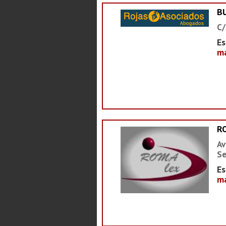
B
C/
Es
ma
R
Av
Se
Es
ma