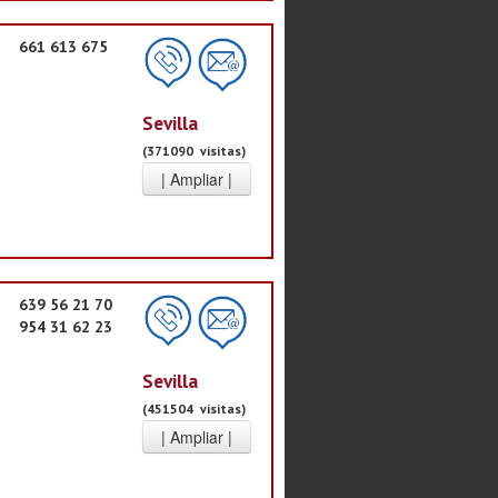
661 613 675
Sevilla
(371090 visitas)
639 56 21 70
954 31 62 23
Sevilla
(451504 visitas)