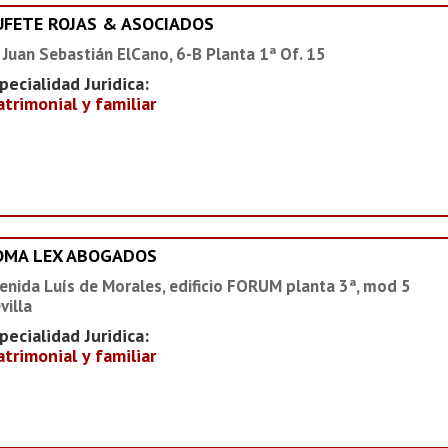
UFETE ROJAS & ASOCIADOS
 Juan Sebastián ElCano, 6-B Planta 1ª Of. 15
pecialidad Juridica:
trimonial y familiar
OMA LEX ABOGADOS
enida Luís de Morales, edificio FORUM planta 3ª, mod 5
villa
pecialidad Juridica:
trimonial y familiar