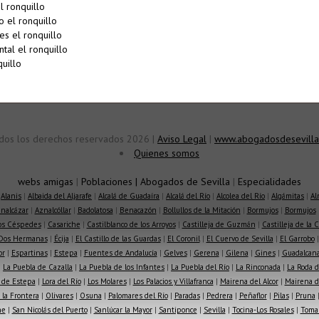
 ronquillo
 el ronquillo
s el ronquillo
tal el ronquillo
uillo
dos los derechos reservados 2026 |
Aviso Legal
|
www.abogadosdesevilla
Quienes somos
webs amigas
|
Poblaciones
|
Abogados de Sevilla
|
Especialidades
|
Alanis
|
Albaida del Aljarafe
|
Alcalá de Guadaíra
|
Alcalá del Río
|
Alcolea del Río
|
Algámitas
|
Al
nalcázar
|
Aznalcóllar
|
Badolatosa
|
Benacazón
|
Bollullos de la Mitación
|
Bormujos
|
Bormujos
los Céspedes
|
Casariche
|
Castilblanco de los Arroyos
|
Castilleja de Guzmán
|
Castilleja de la 
Dos Hermanas
|
Écija
|
El Castillo de las Guardas
|
El Coronil
|
El Cuervo de Sevilla
|
El Garrobo
or
|
Espartinas
|
Estepa
|
Fuentes de Andalucía
|
Gelves
|
Gerena
|
Gilena
|
Gines
|
Guadalcana
|
La Puebla de Cazalla
|
La Puebla de los Infantes
|
La Puebla del Río
|
La Rinconada
|
La Roda d
 de Estepa
|
Lora del Río
|
Los Molares
|
Los Palacios y Villafranca
|
Mairena del Alcor
|
Mairena de
la Frontera
|
Olivares
|
Osuna
|
Palomares del Río
|
Paradas
|
Pedrera
|
Peñaflor
|
Pilas
|
Pruna
he
|
San Nicolás del Puerto
|
Sanlúcar la Mayor
|
Santiponce
|
Sevilla
|
Tocina-Los Rosales
|
Toma