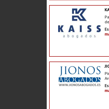
K
Pa
de
Es
ma
J
Pi
Av
Es
ma