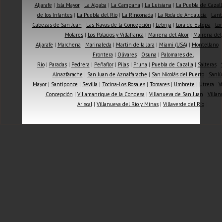
Aljarafe
|
Isla Mayor
|
La Algaba
|
La Campana
|
La Luisiana
|
La Puebla de Cazall
de los Infantes
|
La Puebla del Río
|
La Rinconada
|
La Roda de Andalucía
|
Lant
Cabezas de San Juan
|
Las Navas de la Concepción
|
Lebrija
|
Lora de Estepa
|
Lor
Molares
|
Los Palacios y Villafranca
|
Mairena del Alcor
|
Mairena del
Aljarafe
|
Marchena
|
Marinaleda
|
Martin de la Jara
|
Miami (USA)
|
Montellano
Frontera
|
Olivares
|
Osuna
|
Palomares del
Río
|
Paradas
|
Pedrera
|
Peñaflor
|
Pilas
|
Pruna
|
Puebla de Cazalla
|
Salteras
|
Alnazfarache
|
San Juan de Aznalfarache
|
San Nicolás del Puerto
|
Sanlú
Mayor
|
Santiponce
|
Sevilla
|
Tocina-Los Rosales
|
Tomares
|
Umbrete
|
Utrera
|
V
Concepción
|
Villamanrique de la Condesa
|
Villanueva de San Juan
|
Villan
Ariscal
|
Villanueva del Río y Minas
|
Villaverde del Río
|