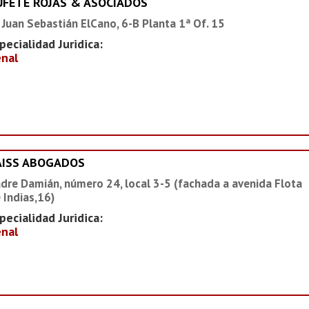
UFETE ROJAS & ASOCIADOS
 Juan Sebastián ElCano, 6-B Planta 1ª Of. 15
pecialidad Juridica:
nal
AISS ABOGADOS
dre Damián, número 24, local 3-5 (fachada a avenida Flota
 Indias,16)
pecialidad Juridica:
nal