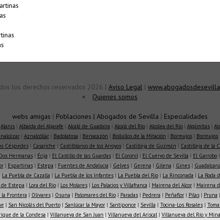
artinas
as
tinas
as
dos los derechos reservados 2026 |
Aviso Legal
|
www.abogadosdesevilla
Quienes somos
webs amigas
|
Poblaciones
|
Abogados de Sevilla
|
Especialidades
|
Alanis
|
Albaida del Aljarafe
|
Alcalá de Guadaíra
|
Alcalá del Río
|
Alcolea del Río
|
Algámitas
|
Al
nalcázar
|
Aznalcóllar
|
Badolatosa
|
Benacazón
|
Bollullos de la Mitación
|
Bormujos
|
Bormujos
los Céspedes
|
Casariche
|
Castilblanco de los Arroyos
|
Castilleja de Guzmán
|
Castilleja de la 
Dos Hermanas
|
Écija
|
El Castillo de las Guardas
|
El Coronil
|
El Cuervo de Sevilla
|
El Garrobo
or
|
Espartinas
|
Estepa
|
Fuentes de Andalucía
|
Gelves
|
Gerena
|
Gilena
|
Gines
|
Guadalcana
|
La Puebla de Cazalla
|
La Puebla de los Infantes
|
La Puebla del Río
|
La Rinconada
|
La Roda d
 de Estepa
|
Lora del Río
|
Los Molares
|
Los Palacios y Villafranca
|
Mairena del Alcor
|
Mairena de
la Frontera
|
Olivares
|
Osuna
|
Palomares del Río
|
Paradas
|
Pedrera
|
Peñaflor
|
Pilas
|
Pruna
he
|
San Nicolás del Puerto
|
Sanlúcar la Mayor
|
Santiponce
|
Sevilla
|
Tocina-Los Rosales
|
Toma
rique de la Condesa
|
Villanueva de San Juan
|
Villanueva del Ariscal
|
Villanueva del Río y Min