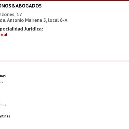
IONOS&ABOGADOS
nzones, 17
da. Antonio Mairena 5, local 6-A
pecialidad Juridica:
nal
nas
as
inas
rtinas