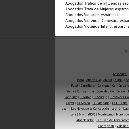
Abogados Trafico de Influencias esp
Abogados Trata de Mujeres espartin
Abogados Violacion espartinas
Abogados Violencia Domestica espar
Abogados Violencia Infantil espartin
To
Aguadulce
Plata
|
Almensilla
|
Arahal
|
Arahal
|
Az
Rosal
|
Cantillana
|
Carmona
|
Carrión de 
Sierra
|
Constantina
|
Coria del Río
|
Coripe
|
Ronquillo
|
El Rubio
|
El Saucejo
|
El Viso del Alc
Mayor
|
La Algaba
|
La Campana
|
La Luisiana
Juan
|
Las Navas de la Concepción
|
Lebrija
|
Lora
Jara
|
Miami (USA)
|
Montellano
|
Morón de 
Alnazfarache
|
San Juan de Aznalfarac
Concepción
|
Villaman