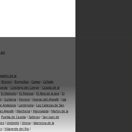
.es
madén de la
|
Brenes
|
Burguillos
|
Camas
|
Cañada
Cuesta
|
Castilleja del Campo
|
Cazalla de la
|
El Madroño
|
El Pedroso
|
El Real de la Jara
|
El
l
|
Guillena
|
Herrera
|
Huévar del Aljarafe
|
Isla
e Andalucía
|
Lantejuela
|
Las Cabezas de San
l Aljarafe
|
Marchena
|
Marinaleda
|
Martin de la
|
Puebla de Cazalla
|
Salteras
|
San Juan de
res
|
Umbrete
|
Utrera
|
Valencina de la
as
|
Villaverde del Río
|