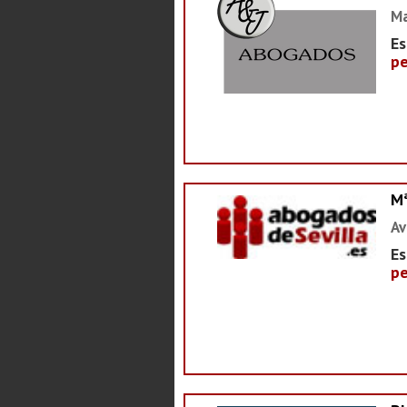
Ma
Es
pe
M
Av
Es
pe