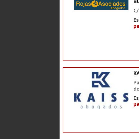
B
C/
Es
pe
K
Pa
de
Es
pe