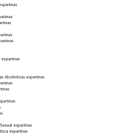
spartinas
artinas
rtinas
artinas
artinas
 espartinas
s Alcoholicas espartinas
artinas
tinas
partinas
s
as
 Sexual espartinas
lica espartinas