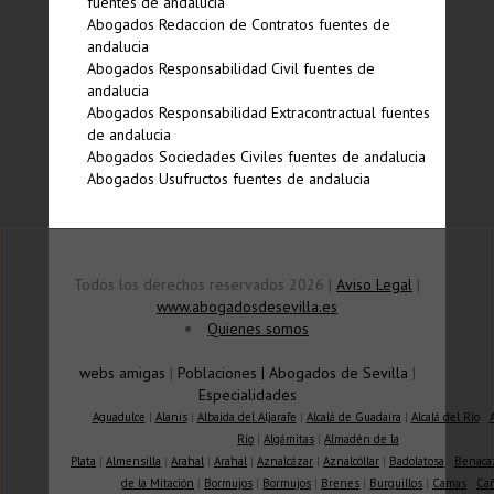
fuentes de andalucia
Abogados Redaccion de Contratos fuentes de
andalucia
Abogados Responsabilidad Civil fuentes de
andalucia
Abogados Responsabilidad Extracontractual fuentes
de andalucia
Abogados Sociedades Civiles fuentes de andalucia
Abogados Usufructos fuentes de andalucia
Todos los derechos reservados 2026 |
Aviso Legal
|
www.abogadosdesevilla.es
Quienes somos
webs amigas
|
Poblaciones
|
Abogados de Sevilla
|
Especialidades
Aguadulce
|
Alanis
|
Albaida del Aljarafe
|
Alcalá de Guadaíra
|
Alcalá del Río
|
Río
|
Algámitas
|
Almadén de la
Plata
|
Almensilla
|
Arahal
|
Arahal
|
Aznalcázar
|
Aznalcóllar
|
Badolatosa
|
Benaca
de la Mitación
|
Bormujos
|
Bormujos
|
Brenes
|
Burguillos
|
Camas
|
Ca