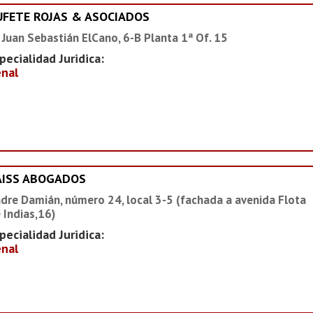
UFETE ROJAS & ASOCIADOS
 Juan Sebastián ElCano, 6-B Planta 1ª Of. 15
pecialidad Juridica:
nal
AISS ABOGADOS
dre Damián, número 24, local 3-5 (fachada a avenida Flota
 Indias,16)
pecialidad Juridica:
nal