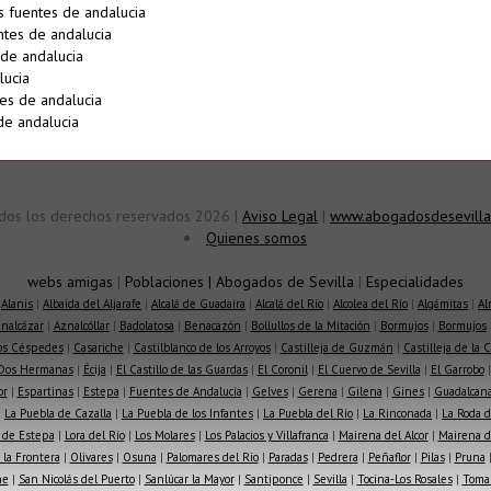
s fuentes de andalucia
ntes de andalucia
de andalucia
lucia
es de andalucia
de andalucia
dos los derechos reservados 2026 |
Aviso Legal
|
www.abogadosdesevilla
Quienes somos
webs amigas
|
Poblaciones
|
Abogados de Sevilla
|
Especialidades
|
Alanis
|
Albaida del Aljarafe
|
Alcalá de Guadaíra
|
Alcalá del Río
|
Alcolea del Río
|
Algámitas
|
Al
nalcázar
|
Aznalcóllar
|
Badolatosa
|
Benacazón
|
Bollullos de la Mitación
|
Bormujos
|
Bormujos
los Céspedes
|
Casariche
|
Castilblanco de los Arroyos
|
Castilleja de Guzmán
|
Castilleja de la 
Dos Hermanas
|
Écija
|
El Castillo de las Guardas
|
El Coronil
|
El Cuervo de Sevilla
|
El Garrobo
or
|
Espartinas
|
Estepa
|
Fuentes de Andalucía
|
Gelves
|
Gerena
|
Gilena
|
Gines
|
Guadalcana
|
La Puebla de Cazalla
|
La Puebla de los Infantes
|
La Puebla del Río
|
La Rinconada
|
La Roda d
 de Estepa
|
Lora del Río
|
Los Molares
|
Los Palacios y Villafranca
|
Mairena del Alcor
|
Mairena de
la Frontera
|
Olivares
|
Osuna
|
Palomares del Río
|
Paradas
|
Pedrera
|
Peñaflor
|
Pilas
|
Pruna
he
|
San Nicolás del Puerto
|
Sanlúcar la Mayor
|
Santiponce
|
Sevilla
|
Tocina-Los Rosales
|
Toma