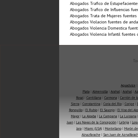
Abogados Trafico de Estupefaciente
Abogados Trafico de Influencias fue
Abogados Trata de Mujeres fuentes 
Abogados Violacion fuentes de anda
Abogados Violencia Domestica fuent
Abogados Violencia Infantil fuentes 
To
Aguadulce
Plata
|
Almensilla
|
Arahal
|
Arahal
|
Az
Rosal
|
Cantillana
|
Carmona
|
Carrión de 
Sierra
|
Constantina
|
Coria del Río
|
Coripe
|
Ronquillo
|
El Rubio
|
El Saucejo
|
El Viso del Alc
Mayor
|
La Algaba
|
La Campana
|
La Luisiana
Juan
|
Las Navas de la Concepción
|
Lebrija
|
Lora
Jara
|
Miami (USA)
|
Montellano
|
Morón de 
Alnazfarache
|
San Juan de Aznalfarac