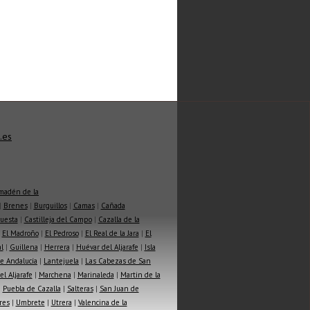
.es
madén de la
|
Brenes
|
Burguillos
|
Camas
|
Cañada
Cuesta
|
Castilleja del Campo
|
Cazalla de la
|
El Madroño
|
El Pedroso
|
El Real de la Jara
|
El
l
|
Guillena
|
Herrera
|
Huévar del Aljarafe
|
Isla
e Andalucía
|
Lantejuela
|
Las Cabezas de San
l Aljarafe
|
Marchena
|
Marinaleda
|
Martin de la
|
Puebla de Cazalla
|
Salteras
|
San Juan de
res
|
Umbrete
|
Utrera
|
Valencina de la