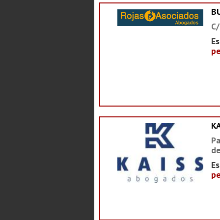
B
C/
Es
pe
K
Pa
de
Es
pe