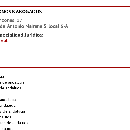
IONOS&ABOGADOS
nzones, 17
da. Antonio Mairena 5, local 6-A
pecialidad Juridica:
nal
cia
 de andalucia
de andalucia
ia
andalucia
andalucia
s de andalucia
dalucia
tes de andalucia
ndalucia