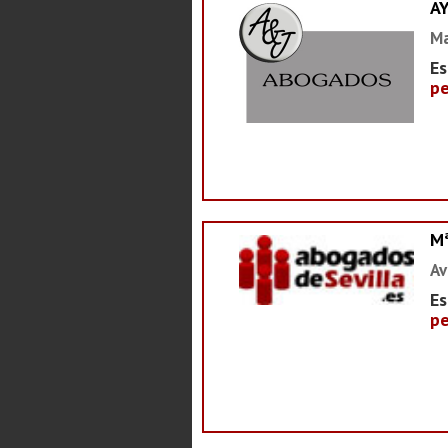
A
Ma
Es
pe
M
Av
Es
pe