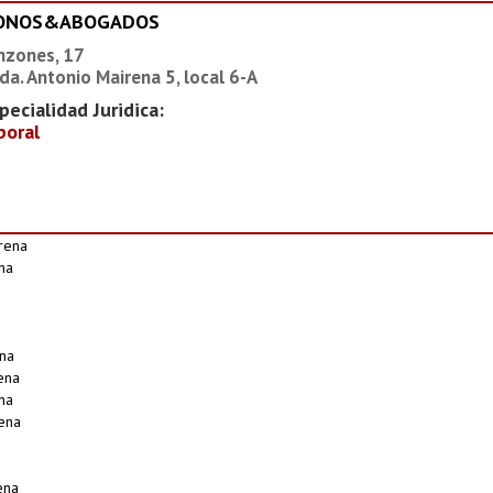
IONOS&ABOGADOS
nzones, 17
da. Antonio Mairena 5, local 6-A
pecialidad Juridica:
boral
rena
na
na
ena
na
ena
ena