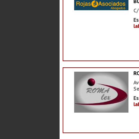
B
C/
Es
la
R
Av
Se
Es
la