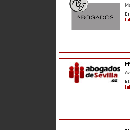
Ma
Es
la
M
Av
Es
la