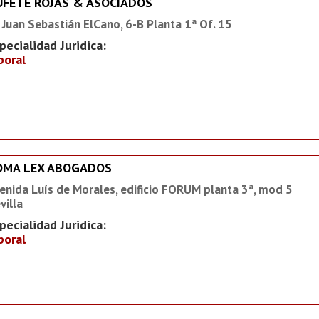
UFETE ROJAS & ASOCIADOS
 Juan Sebastián ElCano, 6-B Planta 1ª Of. 15
pecialidad Juridica:
boral
OMA LEX ABOGADOS
enida Luís de Morales, edificio FORUM planta 3ª, mod 5
villa
pecialidad Juridica:
boral