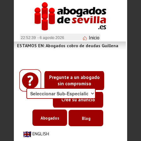
Inicio
22:52:39
- 6 agosto 2026
ESTAMOS EN: Abogados cobro de deudas Guillena
Pregunte a un abogado
sin compromiso
Cree su anuncio
Abogados
Blog
ENGLISH