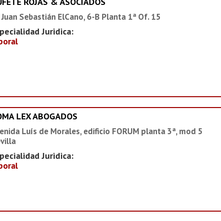
UFETE ROJAS & ASOCIADOS
 Juan Sebastián ElCano, 6-B Planta 1ª Of. 15
pecialidad Juridica:
boral
OMA LEX ABOGADOS
enida Luís de Morales, edificio FORUM planta 3ª, mod 5
villa
pecialidad Juridica:
boral