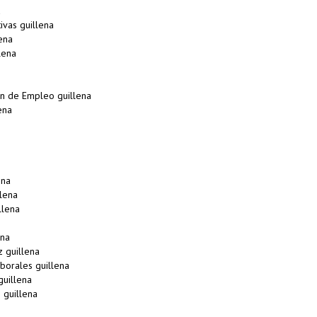
a
vas guillena
ena
lena
n de Empleo guillena
ena
ena
lena
llena
ena
 guillena
borales guillena
uillena
 guillena