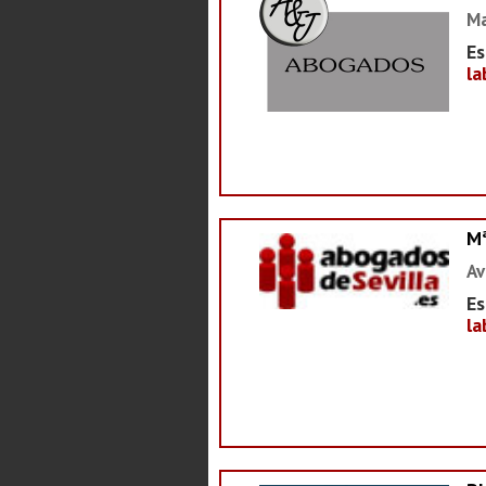
Ma
Es
la
M
Av
Es
la