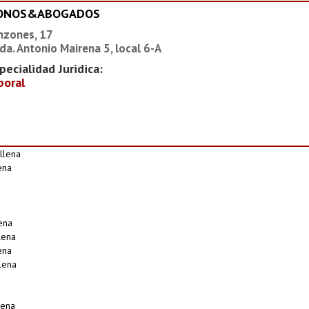
IONOS&ABOGADOS
nzones, 17
da. Antonio Mairena 5, local 6-A
pecialidad Juridica:
boral
llena
ena
ena
lena
ena
lena
lena