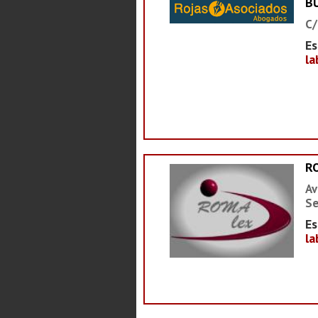
B
C/
Es
la
R
Av
Se
Es
la