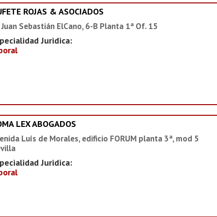
UFETE ROJAS & ASOCIADOS
 Juan Sebastián ElCano, 6-B Planta 1ª Of. 15
pecialidad Juridica:
boral
OMA LEX ABOGADOS
enida Luís de Morales, edificio FORUM planta 3ª, mod 5
villa
pecialidad Juridica:
boral