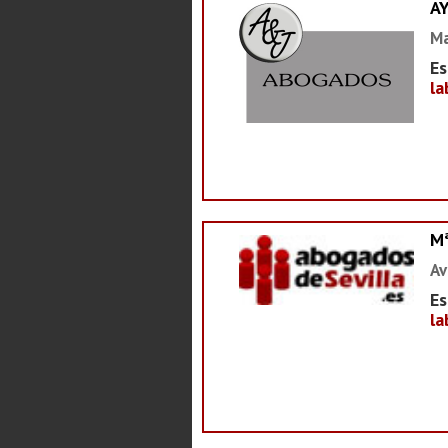
A
Ma
Es
la
M
Av
Es
la