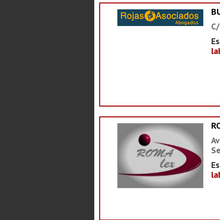
B
C/
Es
la
R
Av
Se
Es
la