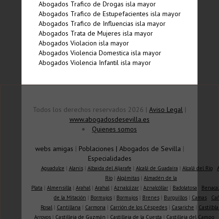
Abogados Trafico de Drogas isla mayor
Abogados Trafico de Estupefacientes isla mayor
Abogados Trafico de Influencias isla mayor
Abogados Trata de Mujeres isla mayor
Abogados Violacion isla mayor
Abogados Violencia Domestica isla mayor
Abogados Violencia Infantil isla mayor
Todos los derechos reservados 2026 |
Aviso Legal
|
www.abogadosdesevilla.es
Quienes somos
webs amigas
|
Poblaciones
|
Abogados de Sevilla
|
Especialidades
Aguadulce
|
Alanis
|
Albaida del Aljarafe
|
Alcalá de Guadaíra
|
Alcalá del Río
|
Río
|
Algámitas
|
Almadén de la
Plata
|
Almensilla
|
Arahal
|
Arahal
|
Aznalcázar
|
Aznalcóllar
|
Badolatosa
|
Benaca
de la Mitación
|
Bormujos
|
Bormujos
|
Brenes
|
Burguillos
|
Camas
|
Ca
Rosal
|
Cantillana
|
Carmona
|
Carrión de los Céspedes
|
Casariche
|
Castilbla
Arroyos
|
Castilleja de Guzmán
|
Castilleja de la Cuesta
|
Castilleja del Campo
|