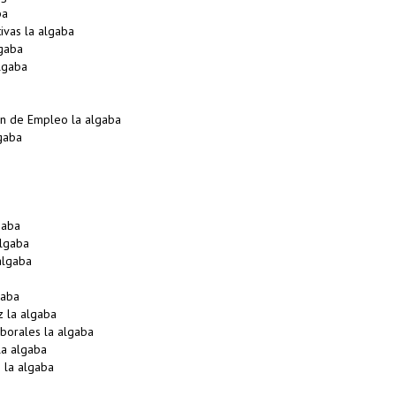
ba
vas la algaba
gaba
lgaba
n de Empleo la algaba
gaba
gaba
algaba
algaba
gaba
z la algaba
borales la algaba
a algaba
 la algaba