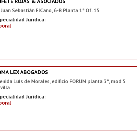
UFETE ROJAS & ASOCIADOS
 Juan Sebastián ElCano, 6-B Planta 1ª Of. 15
pecialidad Juridica:
boral
OMA LEX ABOGADOS
enida Luís de Morales, edificio FORUM planta 3ª, mod 5
villa
pecialidad Juridica:
boral