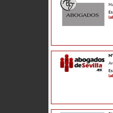
Ma
Es
la
M
Av
Es
la