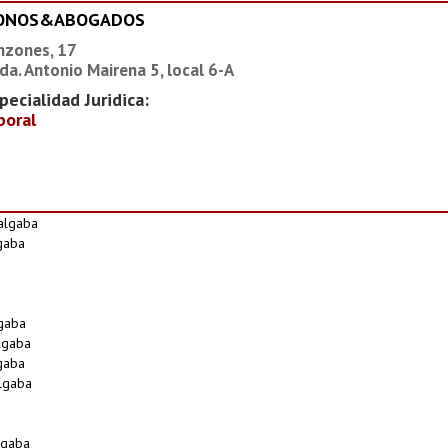
IONOS&ABOGADOS
nzones, 17
da. Antonio Mairena 5, local 6-A
pecialidad Juridica:
boral
algaba
lgaba
a
lgaba
lgaba
gaba
lgaba
lgaba