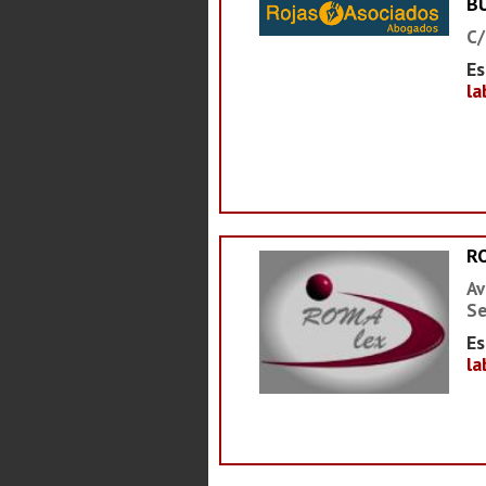
B
C/
Es
la
R
Av
Se
Es
la