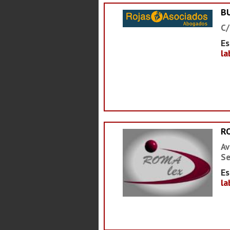
B
C/
Es
la
R
Av
Se
Es
la