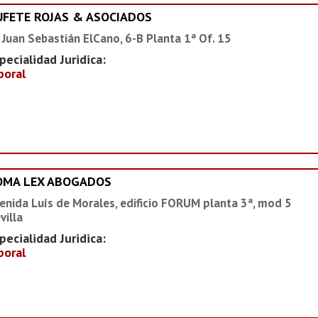
UFETE ROJAS & ASOCIADOS
 Juan Sebastián ElCano, 6-B Planta 1ª Of. 15
pecialidad Juridica:
boral
OMA LEX ABOGADOS
enida Luís de Morales, edificio FORUM planta 3ª, mod 5
villa
pecialidad Juridica:
boral