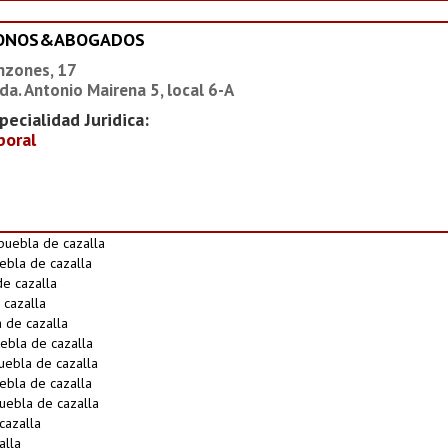
IONOS&ABOGADOS
nzones, 17
da. Antonio Mairena 5, local 6-A
pecialidad Juridica:
boral
puebla de cazalla
ebla de cazalla
e cazalla
 cazalla
 de cazalla
ebla de cazalla
uebla de cazalla
ebla de cazalla
uebla de cazalla
cazalla
alla