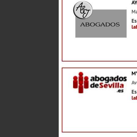
A
Ma
Es
la
M
Av
Es
la