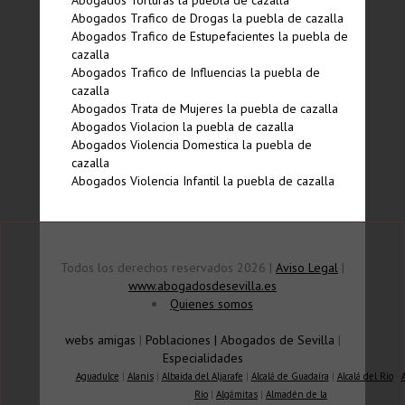
Abogados Torturas la puebla de cazalla
Abogados Trafico de Drogas la puebla de cazalla
Abogados Trafico de Estupefacientes la puebla de
cazalla
Abogados Trafico de Influencias la puebla de
cazalla
Abogados Trata de Mujeres la puebla de cazalla
Abogados Violacion la puebla de cazalla
Abogados Violencia Domestica la puebla de
cazalla
Abogados Violencia Infantil la puebla de cazalla
Todos los derechos reservados 2026 |
Aviso Legal
|
www.abogadosdesevilla.es
Quienes somos
webs amigas
|
Poblaciones
|
Abogados de Sevilla
|
Especialidades
Aguadulce
|
Alanis
|
Albaida del Aljarafe
|
Alcalá de Guadaíra
|
Alcalá del Río
|
Río
|
Algámitas
|
Almadén de la