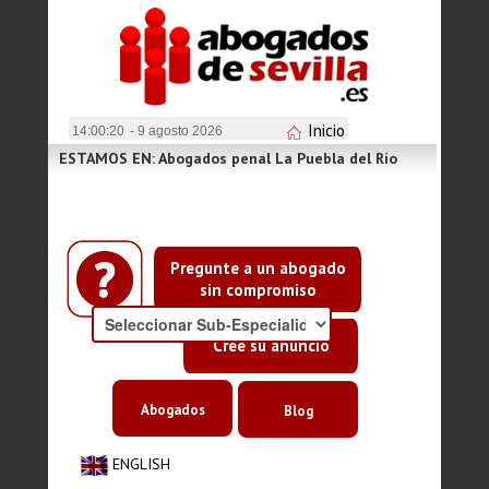
Inicio
14:00:21
- 9 agosto 2026
ESTAMOS EN: Abogados penal La Puebla del Río
Pregunte a un abogado
sin compromiso
Cree su anuncio
Abogados
Blog
ENGLISH