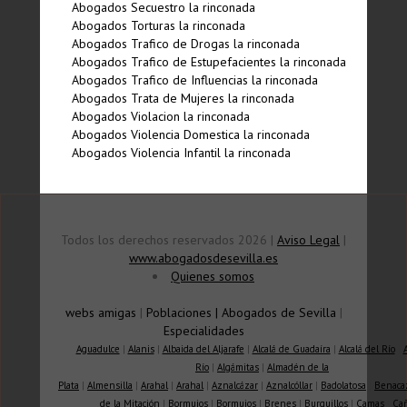
Abogados Secuestro la rinconada
Abogados Torturas la rinconada
Abogados Trafico de Drogas la rinconada
Abogados Trafico de Estupefacientes la rinconada
Abogados Trafico de Influencias la rinconada
Abogados Trata de Mujeres la rinconada
Abogados Violacion la rinconada
Abogados Violencia Domestica la rinconada
Abogados Violencia Infantil la rinconada
Todos los derechos reservados 2026 |
Aviso Legal
|
www.abogadosdesevilla.es
Quienes somos
webs amigas
|
Poblaciones
|
Abogados de Sevilla
|
Especialidades
Aguadulce
|
Alanis
|
Albaida del Aljarafe
|
Alcalá de Guadaíra
|
Alcalá del Río
|
Río
|
Algámitas
|
Almadén de la
Plata
|
Almensilla
|
Arahal
|
Arahal
|
Aznalcázar
|
Aznalcóllar
|
Badolatosa
|
Benaca
de la Mitación
|
Bormujos
|
Bormujos
|
Brenes
|
Burguillos
|
Camas
|
Ca