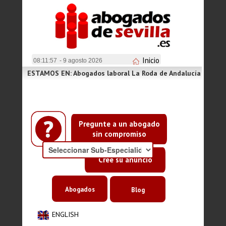
Inicio
08:11:57
- 9 agosto 2026
ESTAMOS EN: Abogados laboral La Roda de Andalucía
Pregunte a un abogado
sin compromiso
Cree su anuncio
Abogados
Blog
ENGLISH