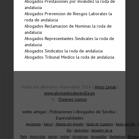
Abogados Prestaciones por Invalidez la roda de
andalucia
Abogados Prevencion de Riesgos Laborales la
roda de andalucia
Abogados Reclamacion de Nominas la roda de
andalucia
Abogados Representantes Sindicales la roda de
andalucia
Abogados Sindicatos la roda de andalucia
Abogados Tribunal Medico la roda de andalucia
Todos los derechos reservados 2026 |
Aviso Legal
|
www.abogadosdesevilla.es
Quienes somos
webs amigas
|
Poblaciones
|
Abogados de Sevilla
|
Especialidades
Aguadulce
|
Alanis
|
Albaida del Aljarafe
|
Alcalá de Guadaíra
|
Alcalá del Río
|
Río
|
Algámitas
|
Almadén de la
Plata
|
Almensilla
|
Arahal
|
Arahal
|
Aznalcázar
|
Aznalcóllar
|
Badolatosa
|
Benaca