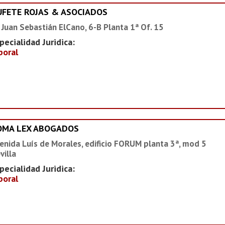
UFETE ROJAS & ASOCIADOS
 Juan Sebastián ElCano, 6-B Planta 1ª Of. 15
pecialidad Juridica:
boral
OMA LEX ABOGADOS
enida Luís de Morales, edificio FORUM planta 3ª, mod 5
villa
pecialidad Juridica:
boral