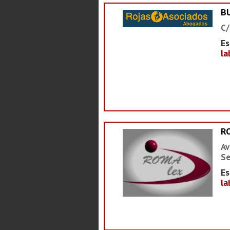
B
C/
Es
la
R
Av
Se
Es
la