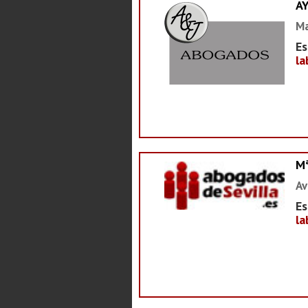
A
Ma
Es
la
M
Av
Es
la