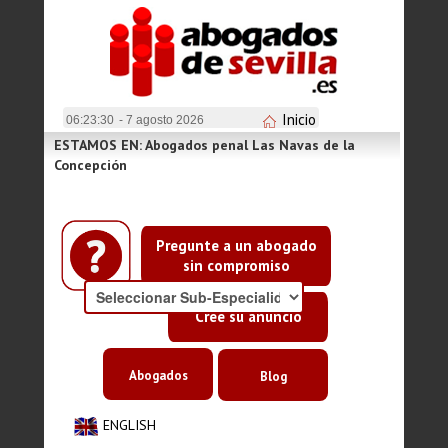
Inicio
06:23:31
- 7 agosto 2026
ESTAMOS EN: Abogados penal Las Navas de la
Concepción
Pregunte a un abogado
sin compromiso
Cree su anuncio
Abogados
Blog
ENGLISH