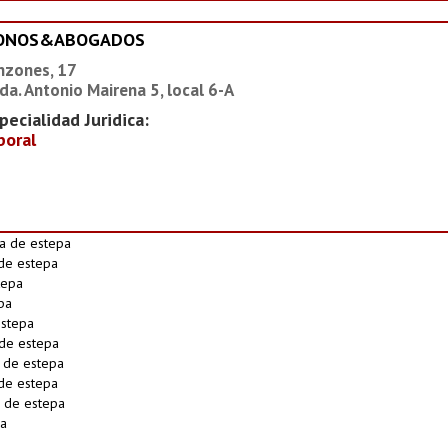
IONOS&ABOGADOS
nzones, 17
da. Antonio Mairena 5, local 6-A
pecialidad Juridica:
boral
a de estepa
 de estepa
tepa
pa
estepa
 de estepa
 de estepa
de estepa
 de estepa
pa