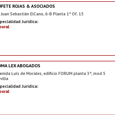
UFETE ROJAS & ASOCIADOS
 Juan Sebastián ElCano, 6-B Planta 1ª Of. 15
pecialidad Juridica:
boral
OMA LEX ABOGADOS
enida Luís de Morales, edificio FORUM planta 3ª, mod 5
villa
pecialidad Juridica:
boral