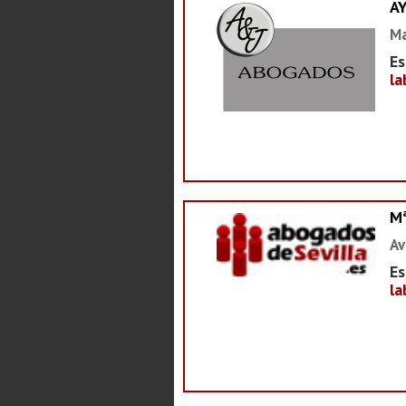
A
Ma
Es
la
M
Av
Es
la