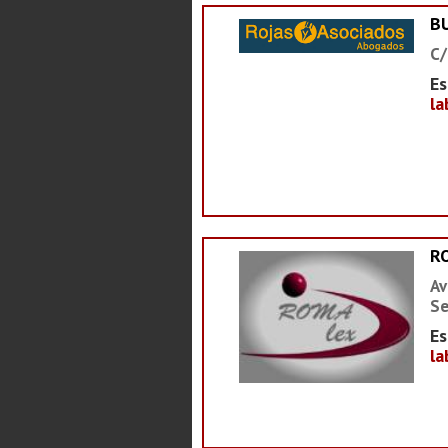
B
C/
Es
la
R
Av
Se
Es
la