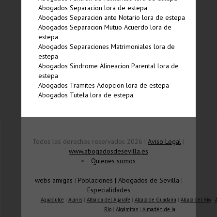
Abogados Separacion lora de estepa
Abogados Separacion ante Notario lora de estepa
Abogados Separacion Mutuo Acuerdo lora de
estepa
Abogados Separaciones Matrimoniales lora de
estepa
Abogados Sindrome Alineacion Parental lora de
estepa
Abogados Tramites Adopcion lora de estepa
Abogados Tutela lora de estepa
Todos los derechos reservados 2026 |
Aviso Legal
|
www.abogadosdesevilla.es
Quienes somos
webs amigas
|
Poblaciones
|
Abogados de Sevilla
|
Especialidades
Aguadulce
|
Alanis
|
Albaida del Aljarafe
|
Alcalá de Guadaíra
|
Alcalá del Río
|
Río
|
Algámitas
|
Almadén de la