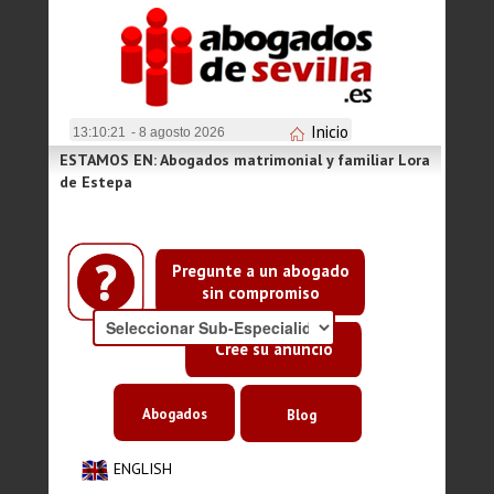
Inicio
13:10:21
- 8 agosto 2026
ESTAMOS EN: Abogados matrimonial y familiar Lora
de Estepa
Pregunte a un abogado
sin compromiso
Cree su anuncio
Abogados
Blog
ENGLISH