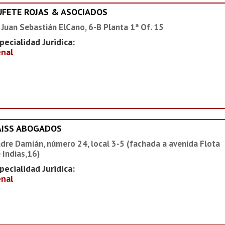
UFETE ROJAS & ASOCIADOS
 Juan Sebastián ElCano, 6-B Planta 1ª Of. 15
pecialidad Juridica:
nal
AISS ABOGADOS
dre Damián, número 24, local 3-5 (fachada a avenida Flota
 Indias,16)
pecialidad Juridica:
nal