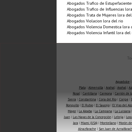
Abogados Trafico de Estupefacientes
Abogados Trafico de Influencias lora
Abogados Trata de Mujeres lora del
Abogados Violacion lora del rio
Abogados Violencia Domestica lora d
Abogados Violencia Infantil lora del 
To
Aguadulce
Plata
|
Almensilla
|
Arahal
|
Arahal
|
Az
Rosal
|
Cantillana
|
Carmona
|
Carrión de 
Sierra
|
Constantina
|
Coria del Río
|
Coripe
|
Ronquillo
|
El Rubio
|
El Saucejo
|
El Viso del Alc
Mayor
|
La Algaba
|
La Campana
|
La Luisiana
Juan
|
Las Navas de la Concepción
|
Lebrija
|
Lora
Jara
|
Miami (USA)
|
Montellano
|
Morón de 
Alnazfarache
|
San Juan de Aznalfarac