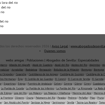
 lora del rio
 del rio
 rio
el rio
rio
dos los derechos reservados 2026 |
Aviso Legal
|
www.abogadosdesevilla
Quienes somos
webs amigas
|
Poblaciones
|
Abogados de Sevilla
|
Especialidades
|
Alanis
|
Albaida del Aljarafe
|
Alcalá de Guadaíra
|
Alcalá del Río
|
Alcolea del Río
|
Algámitas
|
Al
nalcázar
|
Aznalcóllar
|
Badolatosa
|
Benacazón
|
Bollullos de la Mitación
|
Bormujos
|
Bormujos
los Céspedes
|
Casariche
|
Castilblanco de los Arroyos
|
Castilleja de Guzmán
|
Castilleja de la 
Dos Hermanas
|
Écija
|
El Castillo de las Guardas
|
El Coronil
|
El Cuervo de Sevilla
|
El Garrobo
or
|
Espartinas
|
Estepa
|
Fuentes de Andalucía
|
Gelves
|
Gerena
|
Gilena
|
Gines
|
Guadalcana
|
La Puebla de Cazalla
|
La Puebla de los Infantes
|
La Puebla del Río
|
La Rinconada
|
La Roda d
 de Estepa
|
Lora del Río
|
Los Molares
|
Los Palacios y Villafranca
|
Mairena del Alcor
|
Mairena de
la Frontera
|
Olivares
|
Osuna
|
Palomares del Río
|
Paradas
|
Pedrera
|
Peñaflor
|
Pilas
|
Pruna
he
|
San Nicolás del Puerto
|
Sanlúcar la Mayor
|
Santiponce
|
Sevilla
|
Tocina-Los Rosales
|
Toma