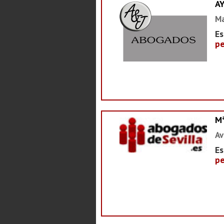
A
Ma
Es
pe
M
Av
Es
pe