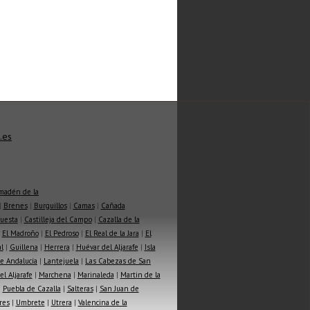
.es
madén de la
|
Brenes
|
Burguillos
|
Camas
|
Cañada
Cuesta
|
Castilleja del Campo
|
Cazalla de la
|
El Madroño
|
El Pedroso
|
El Real de la Jara
|
El
l
|
Guillena
|
Herrera
|
Huévar del Aljarafe
|
Isla
e Andalucía
|
Lantejuela
|
Las Cabezas de San
l Aljarafe
|
Marchena
|
Marinaleda
|
Martin de la
|
Puebla de Cazalla
|
Salteras
|
San Juan de
res
|
Umbrete
|
Utrera
|
Valencina de la