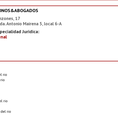
IONOS&ABOGADOS
nzones, 17
da. Antonio Mairena 5, local 6-A
pecialidad Juridica:
nal
l rio
rio
l rio
del rio