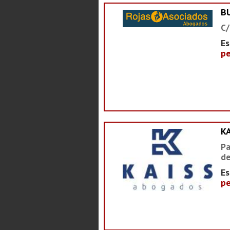
B
C/
Es
pe
K
Pa
de
Es
pe