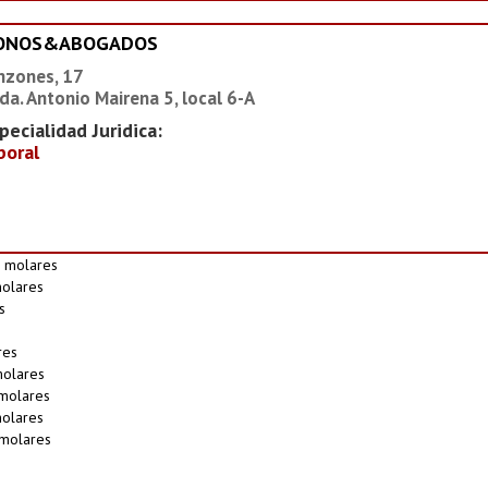
IONOS&ABOGADOS
nzones, 17
da. Antonio Mairena 5, local 6-A
pecialidad Juridica:
boral
s molares
molares
s
res
molares
 molares
molares
 molares