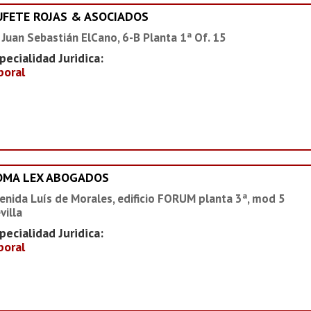
UFETE ROJAS & ASOCIADOS
 Juan Sebastián ElCano, 6-B Planta 1ª Of. 15
pecialidad Juridica:
boral
OMA LEX ABOGADOS
enida Luís de Morales, edificio FORUM planta 3ª, mod 5
villa
pecialidad Juridica:
boral