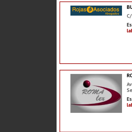
B
C/
Es
la
R
Av
Se
Es
la