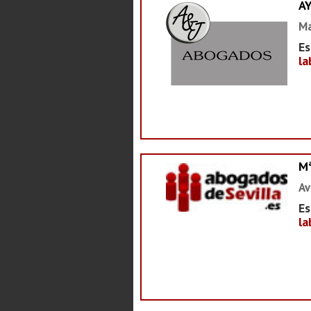
A
Ma
Es
la
M
Av
Es
la