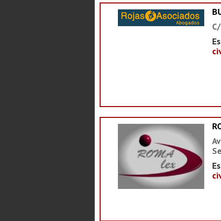
B
C/
Es
ci
R
Av
Se
Es
ci