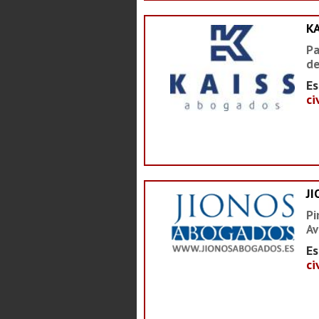
K
Pa
de
Es
ci
J
Pi
Av
Es
ci