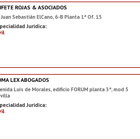
UFETE ROJAS & ASOCIADOS
 Juan Sebastián ElCano, 6-B Planta 1ª Of. 15
pecialidad Juridica:
vil
OMA LEX ABOGADOS
enida Luís de Morales, edificio FORUM planta 3ª, mod 5
villa
pecialidad Juridica:
vil