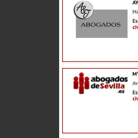
A
Ma
Es
ci
M
Av
Es
ci