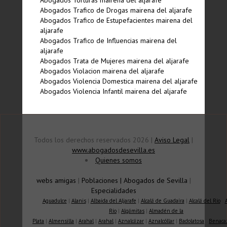
Abogados Torturas mairena del aljarafe
Abogados Trafico de Drogas mairena del aljarafe
Abogados Trafico de Estupefacientes mairena del
aljarafe
Abogados Trafico de Influencias mairena del
aljarafe
Abogados Trata de Mujeres mairena del aljarafe
Abogados Violacion mairena del aljarafe
Abogados Violencia Domestica mairena del aljarafe
Abogados Violencia Infantil mairena del aljarafe
Todos los derechos reservados 2026 |
Aviso Legal
|
www.abogadosdesevilla.es
Quienes somos
webs amigas
|
Poblaciones
|
Abogados de Sevilla
|
Especialidades
Aguadulce
|
Alanis
|
Albaida del Aljarafe
|
Alcalá de Guadaíra
|
Alcalá del Río
|
Río
|
Algámitas
|
Almadén de la
Plata
|
Almensilla
|
Arahal
|
Arahal
|
Aznalcázar
|
Aznalcóllar
|
Badolatosa
|
Benaca