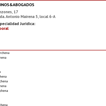
IONOS&ABOGADOS
nzones, 17
da. Antonio Mairena 5, local 6-A
pecialidad Juridica:
boral
rchena
chena
a
chena
chena
chena
rchena
chena