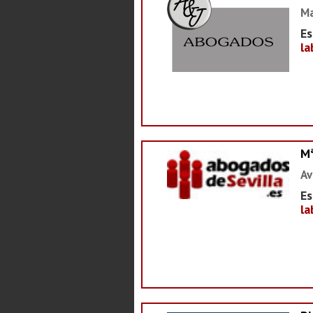
Ma
Es
la
M
Av
Es
la