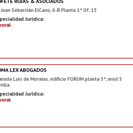
UFETE ROJAS & ASOCIADOS
 Juan Sebastián ElCano, 6-B Planta 1ª Of. 15
pecialidad Juridica:
boral
OMA LEX ABOGADOS
enida Luís de Morales, edificio FORUM planta 3ª, mod 5
villa
pecialidad Juridica:
boral