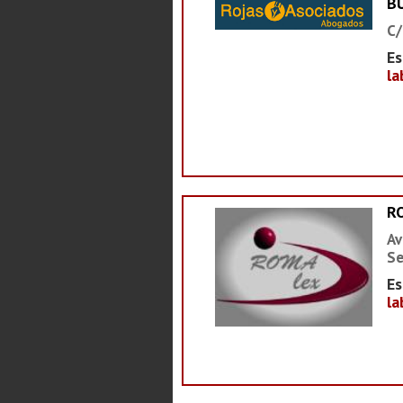
B
C/
Es
la
R
Av
Se
Es
la