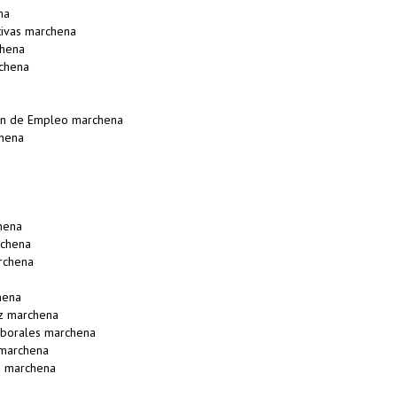
na
ivas marchena
chena
rchena
on de Empleo marchena
chena
hena
rchena
rchena
hena
ez marchena
aborales marchena
marchena
s marchena