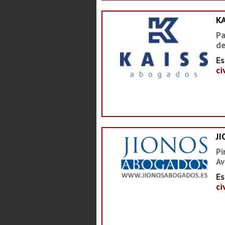
K
Pa
de
Es
ci
J
Pi
Av
Es
ci