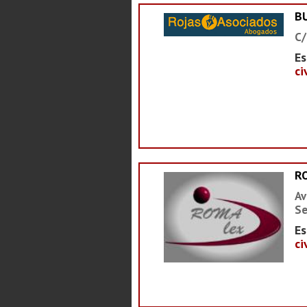
B
C/
Es
ci
R
Av
Se
Es
ci