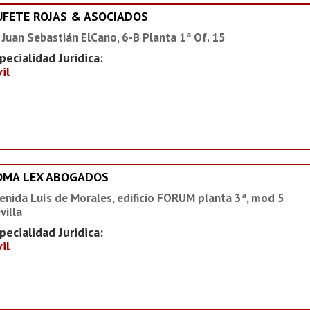
UFETE ROJAS & ASOCIADOS
 Juan Sebastián ElCano, 6-B Planta 1ª Of. 15
pecialidad Juridica:
vil
OMA LEX ABOGADOS
enida Luís de Morales, edificio FORUM planta 3ª, mod 5
villa
pecialidad Juridica:
vil