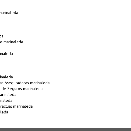
marinaleda
da
to marinaleda
a
rinaleda
inaleda
as Aseguradoras marinaleda
 de Seguros marinaleda
arinaleda
inaleda
ractual marinaleda
aleda