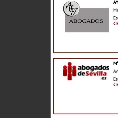
A
Ma
Es
ci
M
Av
Es
ci