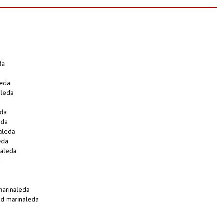
da
leda
aleda
eda
eda
aleda
eda
aleda
a
marinaleda
ad marinaleda