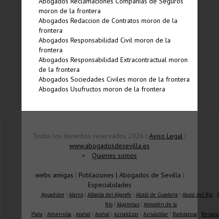
Abogados Reclamaciones Compañias de Seguros
moron de la frontera
Abogados Redaccion de Contratos moron de la
frontera
Abogados Responsabilidad Civil moron de la
frontera
Abogados Responsabilidad Extracontractual moron
de la frontera
Abogados Sociedades Civiles moron de la frontera
Abogados Usufructos moron de la frontera
Todos los derechos reservados 2026 |
Aviso Legal
|
www.abogadosdesevilla.es
Quienes somos
webs amigas
|
Poblaciones
|
Abogados de Sevilla
|
Especialidades
Aguadulce
|
Alanis
|
Albaida del Aljarafe
|
Alcalá de Guadaíra
|
Alcalá del Río
|
Río
|
Algámitas
|
Almadén de la
Plata
|
Almensilla
|
Arahal
|
Arahal
|
Aznalcázar
|
Aznalcóllar
|
Badolatosa
|
Benaca