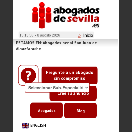
Inicio
13:13:59
- 8 agosto 2026
ESTAMOS EN: Abogados penal San Juan de
Alnazfarache
Pregunte a un abogado
sin compromiso
Cree su anuncio
Abogados
Blog
ENGLISH