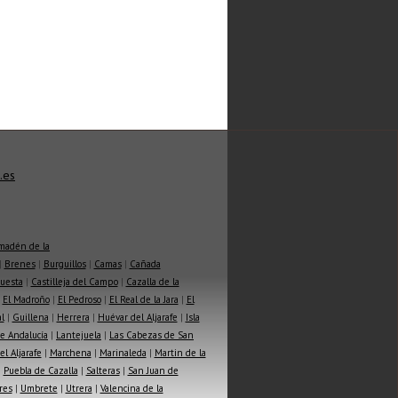
.es
madén de la
|
Brenes
|
Burguillos
|
Camas
|
Cañada
Cuesta
|
Castilleja del Campo
|
Cazalla de la
|
El Madroño
|
El Pedroso
|
El Real de la Jara
|
El
l
|
Guillena
|
Herrera
|
Huévar del Aljarafe
|
Isla
e Andalucía
|
Lantejuela
|
Las Cabezas de San
l Aljarafe
|
Marchena
|
Marinaleda
|
Martin de la
|
Puebla de Cazalla
|
Salteras
|
San Juan de
res
|
Umbrete
|
Utrera
|
Valencina de la