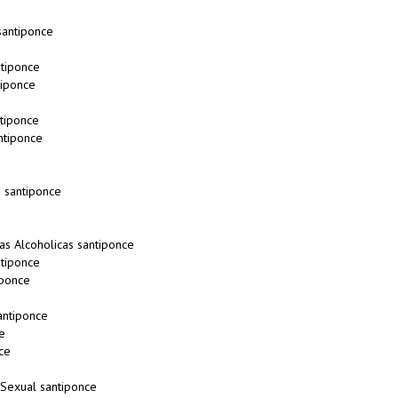
antiponce
tiponce
tiponce
tiponce
ntiponce
 santiponce
s Alcoholicas santiponce
tiponce
ponce
antiponce
e
ce
 Sexual santiponce