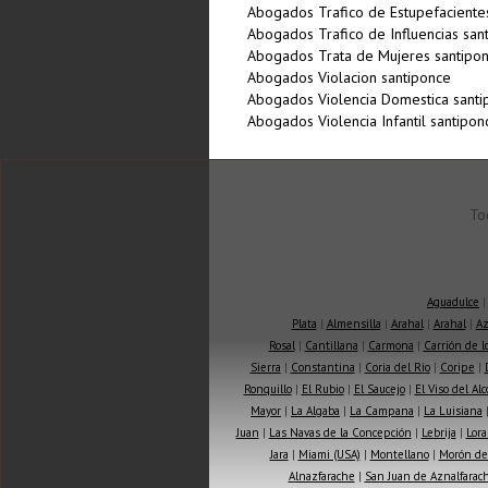
Abogados Trafico de Estupefaciente
Abogados Trafico de Influencias san
Abogados Trata de Mujeres santipo
Abogados Violacion santiponce
Abogados Violencia Domestica santi
Abogados Violencia Infantil santipon
To
Aguadulce
Plata
|
Almensilla
|
Arahal
|
Arahal
|
Az
Rosal
|
Cantillana
|
Carmona
|
Carrión de 
Sierra
|
Constantina
|
Coria del Río
|
Coripe
|
Ronquillo
|
El Rubio
|
El Saucejo
|
El Viso del Alc
Mayor
|
La Algaba
|
La Campana
|
La Luisiana
Juan
|
Las Navas de la Concepción
|
Lebrija
|
Lora
Jara
|
Miami (USA)
|
Montellano
|
Morón de 
Alnazfarache
|
San Juan de Aznalfarac