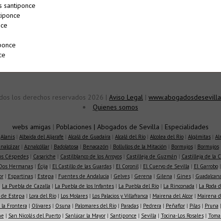
s santiponce
tiponce
nce
ponce
ce
dos los derechos reservados 2026 |
Aviso Legal
|
www.abogadosdesevilla
Quienes somos
webs amigas
|
Poblaciones
|
Abogados de Sevilla
|
Especialidades
|
Alanis
|
Albaida del Aljarafe
|
Alcalá de Guadaíra
|
Alcalá del Río
|
Alcolea del Río
|
Algámitas
|
Al
nalcázar
|
Aznalcóllar
|
Badolatosa
|
Benacazón
|
Bollullos de la Mitación
|
Bormujos
|
Bormujos
los Céspedes
|
Casariche
|
Castilblanco de los Arroyos
|
Castilleja de Guzmán
|
Castilleja de la 
Dos Hermanas
|
Écija
|
El Castillo de las Guardas
|
El Coronil
|
El Cuervo de Sevilla
|
El Garrobo
or
|
Espartinas
|
Estepa
|
Fuentes de Andalucía
|
Gelves
|
Gerena
|
Gilena
|
Gines
|
Guadalcana
|
La Puebla de Cazalla
|
La Puebla de los Infantes
|
La Puebla del Río
|
La Rinconada
|
La Roda d
 de Estepa
|
Lora del Río
|
Los Molares
|
Los Palacios y Villafranca
|
Mairena del Alcor
|
Mairena de
la Frontera
|
Olivares
|
Osuna
|
Palomares del Río
|
Paradas
|
Pedrera
|
Peñaflor
|
Pilas
|
Pruna
he
|
San Nicolás del Puerto
|
Sanlúcar la Mayor
|
Santiponce
|
Sevilla
|
Tocina-Los Rosales
|
Toma