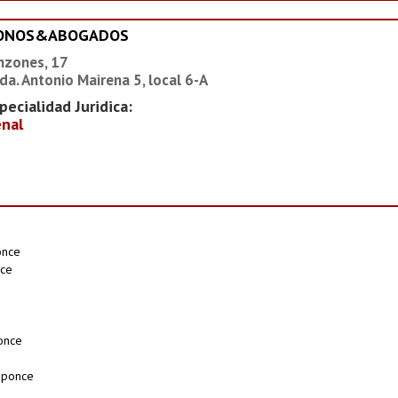
IONOS&ABOGADOS
nzones, 17
da. Antonio Mairena 5, local 6-A
pecialidad Juridica:
nal
once
nce
once
iponce