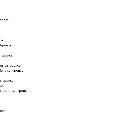
e
iponce
ce
tiponce
ntiponce
es santiponce
ena santiponce
antiponce
ce
idacion santiponce
once