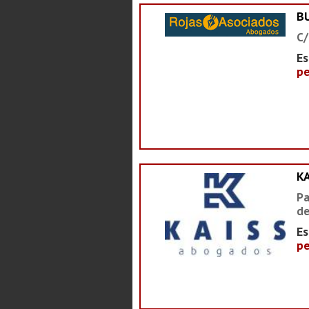
B
C/
Es
pe
K
Pa
de
Es
pe