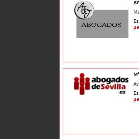
A
Ma
Es
pe
M
Av
Es
pe