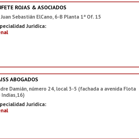
UFETE ROJAS & ASOCIADOS
 Juan Sebastián ElCano, 6-B Planta 1ª Of. 15
pecialidad Juridica:
nal
AISS ABOGADOS
dre Damián, número 24, local 3-5 (fachada a avenida Flota
 Indias,16)
pecialidad Juridica:
nal