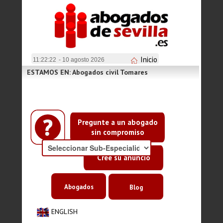
Inicio
11:22:22
- 10 agosto 2026
ESTAMOS EN: Abogados civil Tomares
Pregunte a un abogado
sin compromiso
Cree su anuncio
Abogados
Blog
ENGLISH