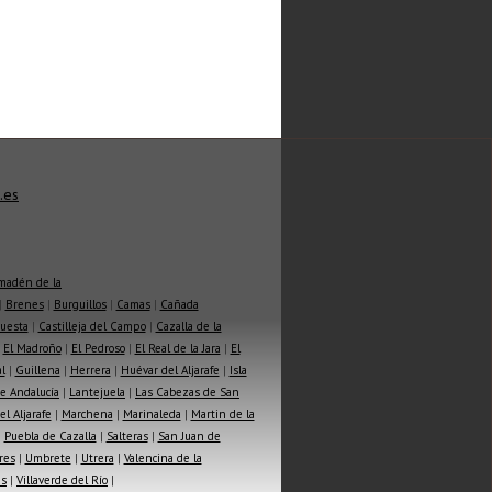
.es
madén de la
|
Brenes
|
Burguillos
|
Camas
|
Cañada
Cuesta
|
Castilleja del Campo
|
Cazalla de la
|
El Madroño
|
El Pedroso
|
El Real de la Jara
|
El
l
|
Guillena
|
Herrera
|
Huévar del Aljarafe
|
Isla
e Andalucía
|
Lantejuela
|
Las Cabezas de San
l Aljarafe
|
Marchena
|
Marinaleda
|
Martin de la
|
Puebla de Cazalla
|
Salteras
|
San Juan de
res
|
Umbrete
|
Utrera
|
Valencina de la
as
|
Villaverde del Río
|