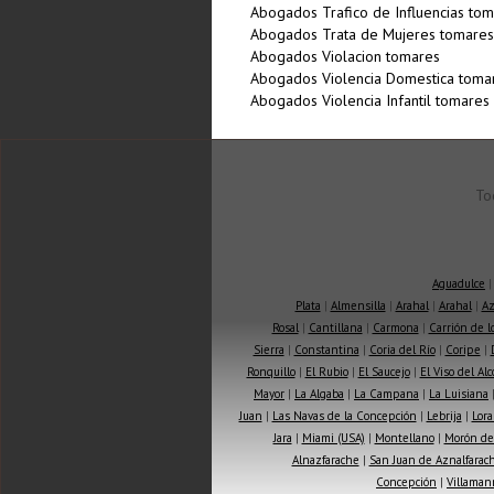
Abogados Trafico de Influencias to
Abogados Trata de Mujeres tomares
Abogados Violacion tomares
Abogados Violencia Domestica toma
Abogados Violencia Infantil tomares
To
Aguadulce
Plata
|
Almensilla
|
Arahal
|
Arahal
|
Az
Rosal
|
Cantillana
|
Carmona
|
Carrión de 
Sierra
|
Constantina
|
Coria del Río
|
Coripe
|
Ronquillo
|
El Rubio
|
El Saucejo
|
El Viso del Alc
Mayor
|
La Algaba
|
La Campana
|
La Luisiana
Juan
|
Las Navas de la Concepción
|
Lebrija
|
Lora
Jara
|
Miami (USA)
|
Montellano
|
Morón de 
Alnazfarache
|
San Juan de Aznalfarac
Concepción
|
Villaman