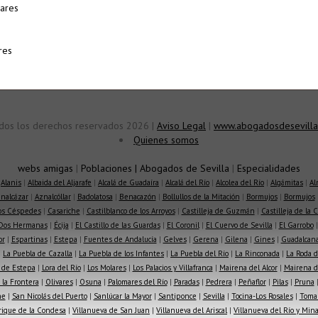
mares
res
dos los derechos reservados 2026 |
Aviso Legal
|
www.abogadosdesevilla
Quienes somos
webs amigas
|
Poblaciones
|
Abogados de Sevilla
|
Especialidades
|
Alanis
|
Albaida del Aljarafe
|
Alcalá de Guadaíra
|
Alcalá del Río
|
Alcolea del Río
|
Algámitas
|
Al
nalcázar
|
Aznalcóllar
|
Badolatosa
|
Benacazón
|
Bollullos de la Mitación
|
Bormujos
|
Bormujos
los Céspedes
|
Casariche
|
Castilblanco de los Arroyos
|
Castilleja de Guzmán
|
Castilleja de la 
Dos Hermanas
|
Écija
|
El Castillo de las Guardas
|
El Coronil
|
El Cuervo de Sevilla
|
El Garrobo
or
|
Espartinas
|
Estepa
|
Fuentes de Andalucía
|
Gelves
|
Gerena
|
Gilena
|
Gines
|
Guadalcana
|
La Puebla de Cazalla
|
La Puebla de los Infantes
|
La Puebla del Río
|
La Rinconada
|
La Roda d
 de Estepa
|
Lora del Río
|
Los Molares
|
Los Palacios y Villafranca
|
Mairena del Alcor
|
Mairena de
la Frontera
|
Olivares
|
Osuna
|
Palomares del Río
|
Paradas
|
Pedrera
|
Peñaflor
|
Pilas
|
Pruna
he
|
San Nicolás del Puerto
|
Sanlúcar la Mayor
|
Santiponce
|
Sevilla
|
Tocina-Los Rosales
|
Toma
rique de la Condesa
|
Villanueva de San Juan
|
Villanueva del Ariscal
|
Villanueva del Río y Min