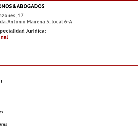
IONOS&ABOGADOS
nzones, 17
da. Antonio Mairena 5, local 6-A
pecialidad Juridica:
nal
es
es
ares