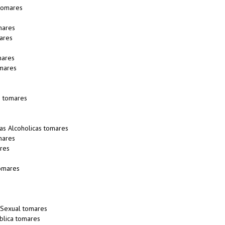
tomares
mares
ares
mares
mares
s tomares
s Alcoholicas tomares
mares
res
omares
 Sexual tomares
blica tomares