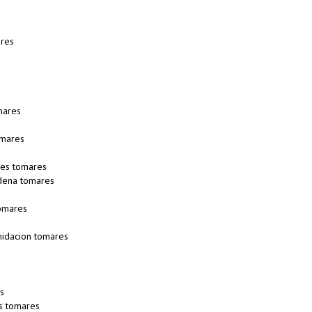
ares
mares
omares
es tomares
dena tomares
omares
midacion tomares
s
s tomares