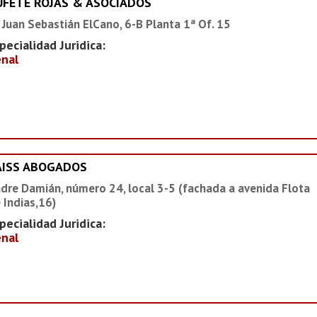
UFETE ROJAS & ASOCIADOS
 Juan Sebastián ElCano, 6-B Planta 1ª Of. 15
pecialidad Juridica:
nal
AISS ABOGADOS
dre Damián, número 24, local 3-5 (fachada a avenida Flota
 Indias,16)
pecialidad Juridica:
nal