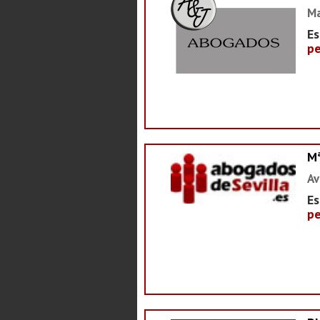
Ma
Es
pe
M
Av
Es
pe