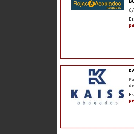
B
C/
Es
pe
K
Pa
de
Es
pe