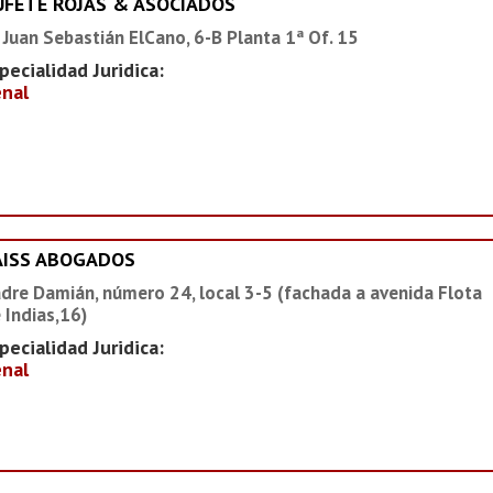
UFETE ROJAS & ASOCIADOS
 Juan Sebastián ElCano, 6-B Planta 1ª Of. 15
pecialidad Juridica:
nal
AISS ABOGADOS
dre Damián, número 24, local 3-5 (fachada a avenida Flota
 Indias,16)
pecialidad Juridica:
nal