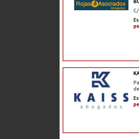
B
C/
Es
pe
K
Pa
de
Es
pe