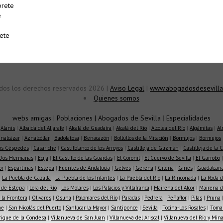
brete
e
ete
dos los derechos reservados 2026 |
Aviso Legal
|
www.abogadosdesevilla
Quienes somos
webs amigas
|
Poblaciones
|
Abogados de Sevilla
|
Especialidades
|
Alanis
|
Albaida del Aljarafe
|
Alcalá de Guadaíra
|
Alcalá del Río
|
Alcolea del Río
|
Algámitas
|
Al
nalcázar
|
Aznalcóllar
|
Badolatosa
|
Benacazón
|
Bollullos de la Mitación
|
Bormujos
|
Bormujos
los Céspedes
|
Casariche
|
Castilblanco de los Arroyos
|
Castilleja de Guzmán
|
Castilleja de la 
Dos Hermanas
|
Écija
|
El Castillo de las Guardas
|
El Coronil
|
El Cuervo de Sevilla
|
El Garrobo
or
|
Espartinas
|
Estepa
|
Fuentes de Andalucía
|
Gelves
|
Gerena
|
Gilena
|
Gines
|
Guadalcana
|
La Puebla de Cazalla
|
La Puebla de los Infantes
|
La Puebla del Río
|
La Rinconada
|
La Roda d
 de Estepa
|
Lora del Río
|
Los Molares
|
Los Palacios y Villafranca
|
Mairena del Alcor
|
Mairena de
la Frontera
|
Olivares
|
Osuna
|
Palomares del Río
|
Paradas
|
Pedrera
|
Peñaflor
|
Pilas
|
Pruna
he
|
San Nicolás del Puerto
|
Sanlúcar la Mayor
|
Santiponce
|
Sevilla
|
Tocina-Los Rosales
|
Toma
rique de la Condesa
|
Villanueva de San Juan
|
Villanueva del Ariscal
|
Villanueva del Río y Min