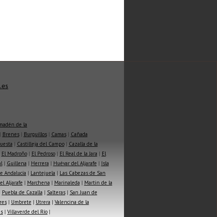
.es
madén de la
|
Brenes
|
Burguillos
|
Camas
|
Cañada
Cuesta
|
Castilleja del Campo
|
Cazalla de la
|
El Madroño
|
El Pedroso
|
El Real de la Jara
|
El
l
|
Guillena
|
Herrera
|
Huévar del Aljarafe
|
Isla
e Andalucía
|
Lantejuela
|
Las Cabezas de San
l Aljarafe
|
Marchena
|
Marinaleda
|
Martin de la
|
Puebla de Cazalla
|
Salteras
|
San Juan de
res
|
Umbrete
|
Utrera
|
Valencina de la
as
|
Villaverde del Río
|