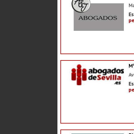
Ma
Es
pe
M
Av
Es
pe