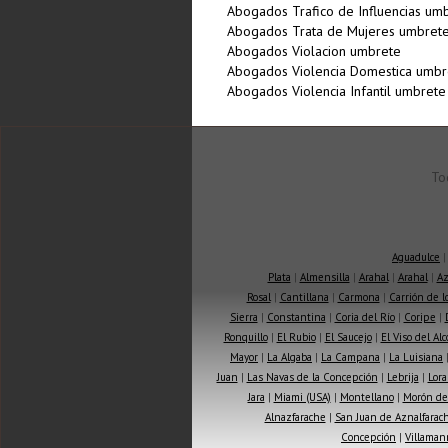
Abogados Trafico de Influencias um
Abogados Trata de Mujeres umbret
Abogados Violacion umbrete
Abogados Violencia Domestica umbr
Abogados Violencia Infantil umbrete
To
Aguadulce
Plata
|
Almensilla
|
Arahal
|
Arahal
|
Az
Rosal
|
Cantillana
|
Carmona
|
Carrión de 
Sierra
|
Constantina
|
Coria del Río
|
Coripe
|
Ronquillo
|
El Rubio
|
El Saucejo
|
El Viso del Alc
Mayor
|
La Algaba
|
La Campana
|
La Luisiana
Juan
|
Las Navas de la Concepción
|
Lebrija
|
Lora
Jara
|
Miami (USA)
|
Montellano
|
Morón de 
Alnazfarache
|
San Juan de Aznalfarac
Concepción
|
Villaman