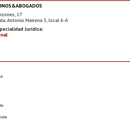
IONOS&ABOGADOS
nzones, 17
da. Antonio Mairena 5, local 6-A
pecialidad Juridica:
nal
te
e
te
rete