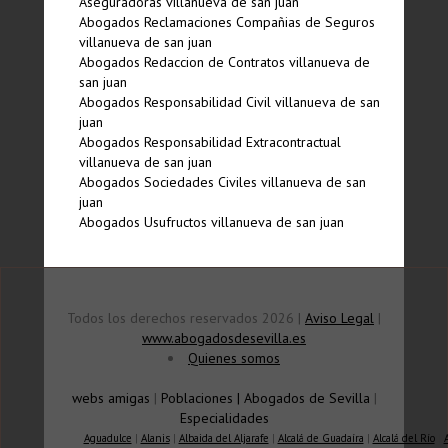
Aseguradoras villanueva de san juan
Abogados Reclamaciones Compañias de Seguros
villanueva de san juan
Abogados Redaccion de Contratos villanueva de
san juan
Abogados Responsabilidad Civil villanueva de san
juan
Abogados Responsabilidad Extracontractual
villanueva de san juan
Abogados Sociedades Civiles villanueva de san
juan
Abogados Usufructos villanueva de san juan
Todos los derechos reservados 2026 |
Aviso Legal
|
www.abogadosdesevilla.es
Quienes somos
webs amigas
|
Poblaciones
|
Abogados de Sevilla
|
Especialidades
Aguadulce
|
Alanis
|
Albaida del Aljarafe
|
Alcalá de Guadaíra
|
Alcalá del Río
|