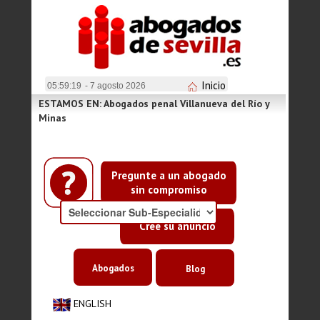
Inicio
05:59:20
- 7 agosto 2026
ESTAMOS EN: Abogados penal Villanueva del Río y
Minas
Pregunte a un abogado
sin compromiso
Cree su anuncio
Abogados
Blog
ENGLISH