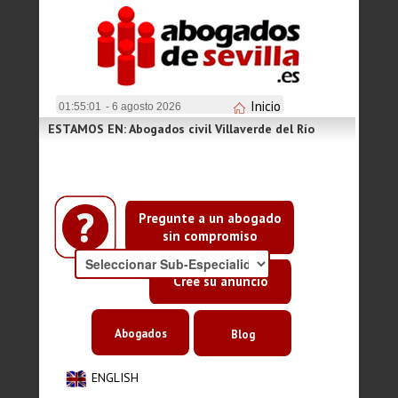
Inicio
01:55:01
- 6 agosto 2026
ESTAMOS EN: Abogados civil Villaverde del Río
Pregunte a un abogado
sin compromiso
Cree su anuncio
Abogados
Blog
ENGLISH