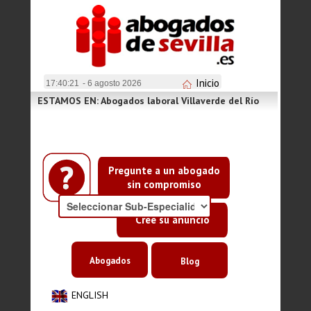
Inicio
17:40:21
- 6 agosto 2026
ESTAMOS EN: Abogados laboral Villaverde del Río
Pregunte a un abogado
sin compromiso
Cree su anuncio
Abogados
Blog
ENGLISH