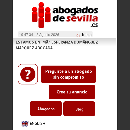
Inicio
19:47:34
- 8 Agosto 2026
ESTAMOS EN: MÂª ESPERANZA DOMÃNGUEZ
MÃRQUEZ ABOGADA
Pregunte a un abogado
sin compromiso
Cree su anuncio
Abogados
Blog
ENGLISH