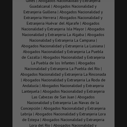
Gines
|
Abogados Nacionalidad y Extranjeria
nacionalidad también puede perderse en base a
Guadalcanal
|
Abogados Nacionalidad y
supuestos legalmente establecidos y por ello es
Extranjeria Guillena
|
Abogados Nacionalidad y
prioritario estar asesorados por Abogados de
Extranjeria Herrera
|
Abogados Nacionalidad y
Nacionalidad y Extranjería especializados siendo
Extranjeria Huévar del Aljarafe
|
Abogados
estos supuestos los siguientes
Nacionalidad y Extranjeria Isla Mayor
|
Abogados
residir en extranjero y adquirir otra nacionalidad
Nacionalidad y Extranjeria La Algaba
|
Abogados
siempre y cuando dejen pasar un plazo de 3 meses
Nacionalidad y Extranjeria La Campana
|
sin manifestar que quieren conservar la nacionalidad
Abogados Nacionalidad y Extranjeria La Luisiana
|
española aunque la propia ley determina que la
Abogados Nacionalidad y Extranjeria La Puebla
adquisición de nacionalidad de países
de Cazalla
|
Abogados Nacionalidad y Extranjeria
iberoamericanos Andorra Filipinas Guinea Ecuatorial
La Puebla de los Infantes
|
Abogados
o Portugal no determina automáticamente la pérdida
Nacionalidad y Extranjeria La Puebla del Río
|
de la nacionalidad española
Abogados Nacionalidad y Extranjeria La Rinconada
aquellos emancipados que residan en el extranjero
|
Abogados Nacionalidad y Extranjeria La Roda de
si utilizan la nacionalidad extranjera durante 3 años
Andalucía
|
Abogados Nacionalidad y Extranjeria
de forma exclusiva pudiendo evitarlo mediante
Lantejuela
|
Abogados Nacionalidad y Extranjeria
declaración de voluntad hacia el mantenimiento de
Las Cabezas de San Juan
|
Abogados
la española
Nacionalidad y Extranjeria Las Navas de la
Los españoles que están emancipados tengan otra
Concepción
|
Abogados Nacionalidad y Extranjeria
nacionalidad, residan en el extranjero y renuncien
Lebrija
|
Abogados Nacionalidad y Extranjeria Lora
voluntariamente a la española
de Estepa
|
Abogados Nacionalidad y Extranjeria
en el caso de los que siendo españoles hayan
Lora del Río
|
Abogados Nacionalidad y