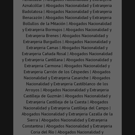
este caso la ley marca un plazo de dos años para
Aznalcóllar
|
Abogados Nacionalidad y Extranjeria
realizar dicha opción desde el conocimiento de las
Badolatosa
|
Abogados Nacionalidad y Extranjeria
circunstancias generadora del posible derecho.
Benacazón
|
Abogados Nacionalidad y Extranjeria
Las adopciones producidas pasados los 18 años
Bollullos de la Mitación
|
Abogados Nacionalidad
estableciéndose igual plazo de dos años desde el
y Extranjeria Bormujos
|
Abogados Nacionalidad y
momento de la Constitución de la adopción.
Extranjeria Brenes
|
Abogados Nacionalidad y
4.- Otra forma de adquirir la nacionalidad es por
Extranjeria Burguillos
|
Abogados Nacionalidad y
residencia estableciéndose la regla general de 10
Extranjeria Camas
|
Abogados Nacionalidad y
años de aquella de forma legal justo antes de la
Extranjeria Cañada Rosal
|
Abogados Nacionalidad
petición de dicha nacionalidad.
y Extranjeria Cantillana
|
Abogados Nacionalidad y
Si bien esta es la regla general, existen algunas
Extranjeria Carmona
|
Abogados Nacionalidad y
excepciones que acortan los plazos como por
Extranjeria Carrión de los Céspedes
|
Abogados
ejemplo
Nacionalidad y Extranjeria Casariche
|
Abogados
Cinco años en el caso de obtención de la condición
Nacionalidad y Extranjeria Castilblanco de los
de refugiado
Arroyos
|
Abogados Nacionalidad y Extranjeria
Dos años para los nacionales de países
Castilleja de Guzmán
|
Abogados Nacionalidad y
iberoamericanos como Andorra, Filipinas, Guinea
Extranjeria Castilleja de la Cuesta
|
Abogados
Ecuatorial, Portugal o personas de origen sefardí
Nacionalidad y Extranjeria Castilleja del Campo
|
El plazo de un año rige para el caso que
Abogados Nacionalidad y Extranjeria Cazalla de la
haya nacido en territorio español
Sierra
|
Abogados Nacionalidad y Extranjeria
no haber ejercido el derecho a adquirir la
Constantina
|
Abogados Nacionalidad y Extranjeria
nacionalidad por opción
Coria del Río
|
Abogados Nacionalidad y
que haya estado sometido a tutela o instituciones de