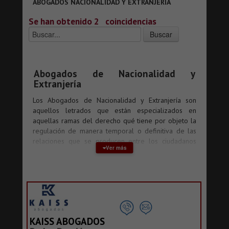
ABOGADOS NACIONALIDAD Y EXTRANJERÍA
Se han obtenido 2
coincidencias
Abogados de Nacionalidad y
Extranjería
Los Abogados de Nacionalidad y Extranjería son
aquellos letrados que están especializados en
aquellas ramas del derecho qué tiene por objeto la
regulación de manera temporal o definitiva de las
relaciones que se producen entre los ciudadanos
Ver más
extranjeros con el Estado español o de estos con los
propios nacionales en virtud en las diversas
situaciones que se puedan producir en el día a día
de la estancia de aquellos En España.
¿Qué es la nacionalidad?
KAISS ABOGADOS
Se puede definir como aquel lazo o relación jurídica