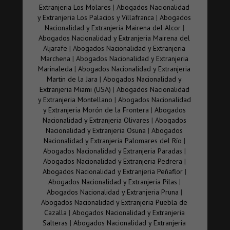
nacido en el extranjero y siendo españoles por
Extranjeria Los Molares
|
Abogados Nacionalidad
haber nacido hijo de padre o madre español a
y Extranjeria Los Palacios y Villafranca
|
Abogados
también nacido en el extranjero perderán la
Nacionalidad y Extranjeria Mairena del Alcor
|
nacionalidad española si en el plazo de 3 años
Abogados Nacionalidad y Extranjeria Mairena del
desde la mayoría de edad o emancipación no
Aljarafe
|
Abogados Nacionalidad y Extranjeria
manifiestan su intención de conservar la española
Marchena
|
Abogados Nacionalidad y Extranjeria
Igualmente, aquellos españoles que no sean de
Marinaleda
|
Abogados Nacionalidad y Extranjeria
origen pierden la nacionalidad española sí durante
Martin de la Jara
|
Abogados Nacionalidad y
el plazo de 3 años siguientes a la adquisición de la
Extranjeria Miami (USA)
|
Abogados Nacionalidad
nacionalidad española utilizan aquella a la que
y Extranjeria Montellano
|
Abogados Nacionalidad
hubieran renunciado anteriormente
y Extranjeria Morón de la Frontera
|
Abogados
cuando sean miembro de un Ejército o tenga un
Nacionalidad y Extranjeria Olivares
|
Abogados
cargo público en un estado extranjero sin
Nacionalidad y Extranjeria Osuna
|
Abogados
autorización o con prohibición del Gobierno
Nacionalidad y Extranjeria Palomares del Río
|
por último, cuando mediante sentencia se declare la
Abogados Nacionalidad y Extranjeria Paradas
|
falsedad en el procedimiento de adquisición de la
Abogados Nacionalidad y Extranjeria Pedrera
|
Por nacionalidad española .
Abogados Nacionalidad y Extranjeria Peñaflor
|
Abogados Nacionalidad y Extranjeria Pilas
|
Abogados Nacionalidad y Extranjeria Pruna
|
Abogados Nacionalidad y Extranjeria Puebla de
Cazalla
|
Abogados Nacionalidad y Extranjeria
Salteras
|
Abogados Nacionalidad y Extranjeria